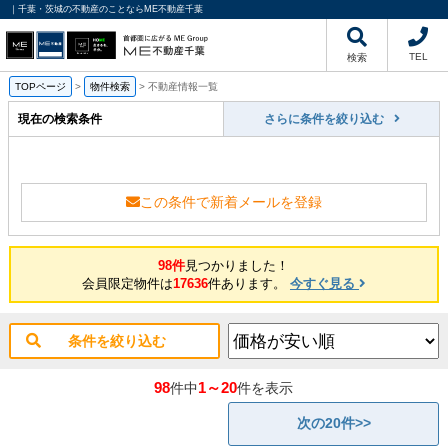
｜千葉・茨城の不動産のことならME不動産千葉
TEL
検索
TOPページ
>
物件検索
>
不動産情報一覧
現在の検索条件
さらに条件を絞り込む
この条件で新着メールを登録
98件
見つかりました！
会員限定物件は
17636
件あります。
今すぐ見る
条件を絞り込む
98
1～20
件中
件を表示
次の20件>>