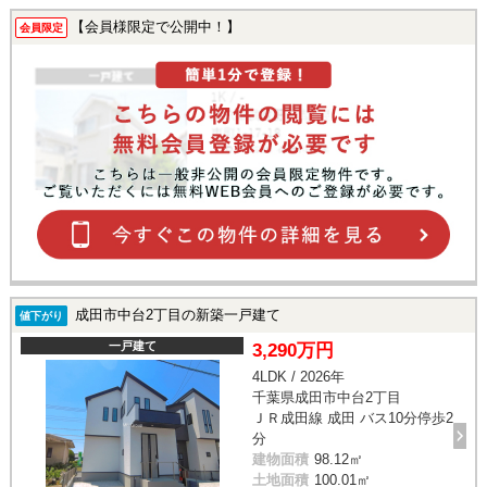
【会員様限定で公開中！】
会員限定
成田市中台2丁目の新築一戸建て
値下がり
一戸建て
3,290万円
4LDK / 2026年
千葉県成田市中台2丁目
ＪＲ成田線 成田 バス10分停歩2
分
建物面積
98.12㎡
土地面積
100.01㎡