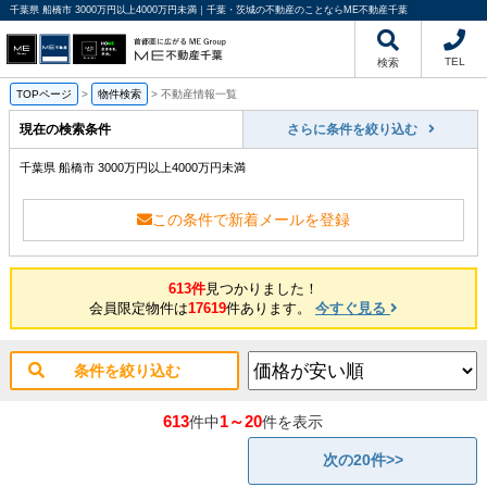
千葉県 船橋市 3000万円以上4000万円未満｜千葉・茨城の不動産のことならME不動産千葉
TEL
検索
TOPページ
>
物件検索
>
不動産情報一覧
現在の検索条件
さらに条件を絞り込む
千葉県 船橋市 3000万円以上4000万円未満
この条件で新着メールを登録
613件
見つかりました！
会員限定物件は
17619
件あります。
今すぐ見る
条件を絞り込む
613
1～20
件中
件を表示
次の20件>>