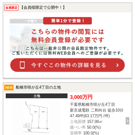
【会員様限定で公開中！】
会員限定
船橋市咲が丘4丁目の土地
NEW
土地
3,000万円
千葉県船橋市咲が丘4丁目
新京成電鉄 二和向台 徒歩10分
47.49坪(63.17万円 /坪)
土地面積
157.00㎡
建ぺい率
50.0(%)
容積率
100.0(%)