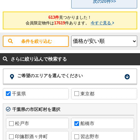
次の20件>>
613件
見つかりました！
会員限定物件は
17619
件あります。
今すぐ見る
条件を絞り込む
さらに絞り込んで検索する
ご希望のエリアを選んでください
千葉県
東京都
千葉県の市区町村を選択
松戸市
船橋市
印旛郡酒々井町
習志野市