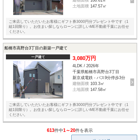
建物面積
100.61㎡
土地面積
147.57㎡
ご来店していただいたお客様にギフト券3000円分プレゼント中です（1
組1回限り）。お住まい探しならローンに詳しいME不動産千葉にお任せ
ください。
船橋市高野台3丁目の新築一戸建て
一戸建て
3,080万円
4LDK / 2026年
千葉県船橋市高野台3丁目
新京成電鉄 - バス9分停歩3分
建物面積
103.3㎡
土地面積
147.58㎡
ご来店していただいたお客様にギフト券3000円分プレゼント中です（1
組1回限り）。お住まい探しならローンに詳しいME不動産千葉にお任せ
ください。
613
1～20
件中
件を表示