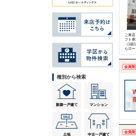
ご来店
フト券
（1組
らロー
お任せ
会員限
種別から検索
新築一戸建て
マンション
会員限
土地
中古一戸建て