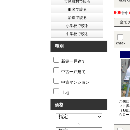
909
件中
check
種別
新築一戸建て
中古一戸建て
中古マンション
土地
ご来店
価格
フト券
（1組
らロー
お任せ
～