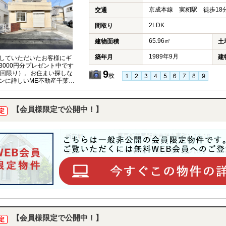
京成本線 実籾駅 徒歩18
交通
2LDK
間取り
65.96㎡
建物面積
土
1989年9月
築年月
建
していただいたお客様にギ
3000円分プレゼント中です
9
1回限り）。お住まい探しな
枚
ンに詳しいME不動産千葉に
ください。
【会員様限定で公開中！】
定
【会員様限定で公開中！】
定