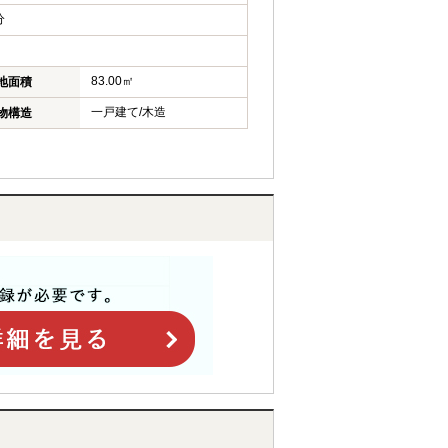
分
83.00㎡
地面積
一戸建て/木造
物構造