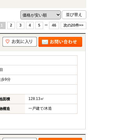
...
1
2
3
4
5
46
次の20件>>
目
歩9分
128.13㎡
地面積
一戸建て/木造
物構造