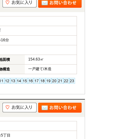
町
16分
154.63㎡
地面積
一戸建て/木造
物構造
5丁目