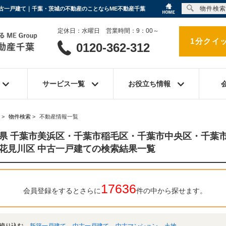
物件検索
古一戸建て｜千葉・茨城の不動産のことならME不動産千葉
定休日：水曜日 営業時間：9：00～
1分クイ
0120-362-312
サービス一覧
お役立ち情報
>
物件検索
>
不動産情報一覧
県 千葉市美浜区・千葉市稲毛区・千葉市中央区・千葉
花見川区 中古一戸建ての検索結果一覧
17636
会員登録をするとさらに
件の中から探せます。
絞り込む
新築一戸建て
中古一戸建て
中古マンション
土地