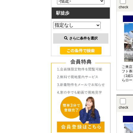
check
駅徒歩
さらに条件を選択
ご来店
フト券
（1組
らロー
お任せ
check