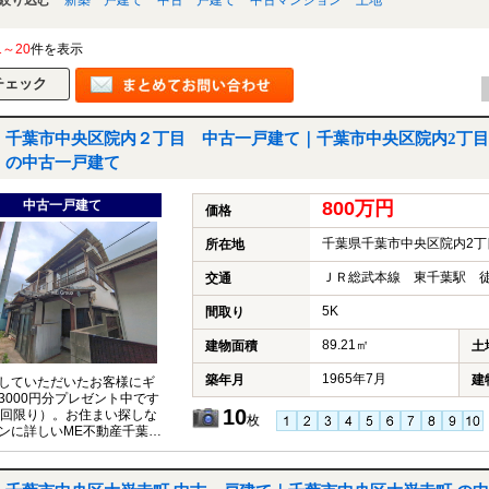
1～20
件を表示
千葉市中央区院内２丁目 中古一戸建て｜千葉市中央区院内2丁目
の中古一戸建て
中古一戸建て
800万円
価格
千葉県千葉市中央区院内2丁
所在地
ＪＲ総武本線 東千葉駅 徒
交通
5K
間取り
89.21㎡
建物面積
土
1965年7月
築年月
建
していただいたお客様にギ
3000円分プレゼント中です
10
1回限り）。お住まい探しな
枚
ンに詳しいME不動産千葉に
ください。