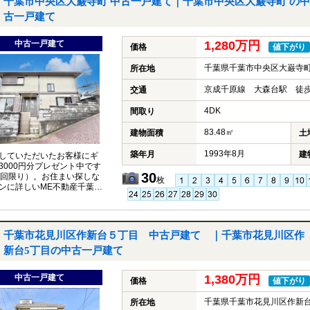
千葉市中央区大巌寺町 中古一戸建て｜千葉市中央区大巌寺町 の中
古一戸建て
中古一戸建て
1,280万円
価格
値下がり
千葉県千葉市中央区大巌寺
所在地
京成千原線 大森台駅 徒歩
交通
4DK
間取り
83.48㎡
建物面積
土
1993年8月
築年月
建
していただいたお客様にギ
3000円分プレゼント中です
30
1回限り）。お住まい探しな
枚
ンに詳しいME不動産千葉に
ください。
千葉市花見川区作新台５丁目 中古戸建て ｜千葉市花見川区作
新台5丁目の中古一戸建て
中古一戸建て
1,380万円
価格
値下がり
千葉県千葉市花見川区作新台
所在地