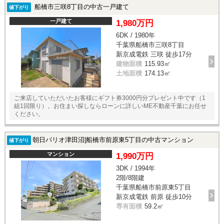
船橋市三咲8丁目の中古一戸建て
値下がり
一戸建て
1,980万円
6DK / 1980年
千葉県船橋市三咲8丁目
新京成電鉄 三咲 徒歩17分
建物面積
115.93㎡
土地面積
174.13㎡
ご来店していただいたお客様にギフト券3000円分プレゼント中です（1
組1回限り）。お住まい探しならローンに詳しいME不動産千葉にお任せ
ください。
朝日パリオ津田沼|船橋市前原東5丁目の中古マンション
値下がり
マンション
1,990万円
3DK / 1994年
2階/8階建
千葉県船橋市前原東5丁目
新京成電鉄 前原 徒歩10分
専有面積
59.2㎡