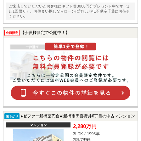
ご来店していただいたお客様にギフト券3000円分プレゼント中です（1
組1回限り）。お住まい探しならローンに詳しいME不動産千葉にお任せ
ください。
【会員様限定で公開中！】
会員限定
●ゼファー船橋薬円台●|船橋市田喜野井6丁目の中古マンション
値下がり
マンション
2,280万円
3LDK / 1996年
2階/7階建