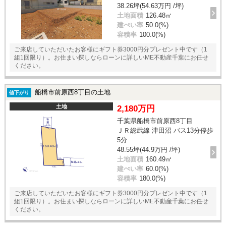
38.26坪(54.63万円 /坪)
土地面積
126.48㎡
建ぺい率
50.0(%)
容積率
100.0(%)
ご来店していただいたお客様にギフト券3000円分プレゼント中です（1
組1回限り）。お住まい探しならローンに詳しいME不動産千葉にお任せ
ください。
船橋市前原西8丁目の土地
値下がり
土地
2,180万円
千葉県船橋市前原西8丁目
ＪＲ総武線 津田沼 バス13分停歩
5分
48.55坪(44.9万円 /坪)
土地面積
160.49㎡
建ぺい率
60.0(%)
容積率
180.0(%)
ご来店していただいたお客様にギフト券3000円分プレゼント中です（1
組1回限り）。お住まい探しならローンに詳しいME不動産千葉にお任せ
ください。