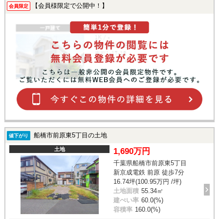
【会員様限定で公開中！】
会員限定
船橋市前原東5丁目の土地
値下がり
土地
1,690万円
千葉県船橋市前原東5丁目
新京成電鉄 前原 徒歩7分
16.74坪(100.95万円 /坪)
土地面積
55.34㎡
建ぺい率
60.0(%)
容積率
160.0(%)