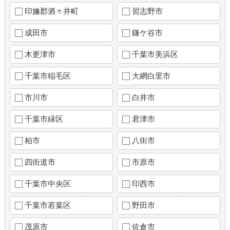
印旛郡酒々井町
習志野市
成田市
鎌ケ谷市
木更津市
千葉市美浜区
千葉市稲毛区
大網白里市
市川市
白井市
千葉市緑区
君津市
柏市
八街市
四街道市
市原市
千葉市中央区
印西市
千葉市若葉区
野田市
茂原市
佐倉市