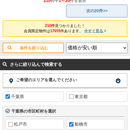
210
1～20
件中
件を表示
次の20件>>
210件
見つかりました！
会員限定物件は
17655
件あります。
今すぐ見る
条件を絞り込む
さらに絞り込んで検索する
ご希望のエリアを選んでください
千葉県
東京都
千葉県の市区町村を選択
松戸市
船橋市