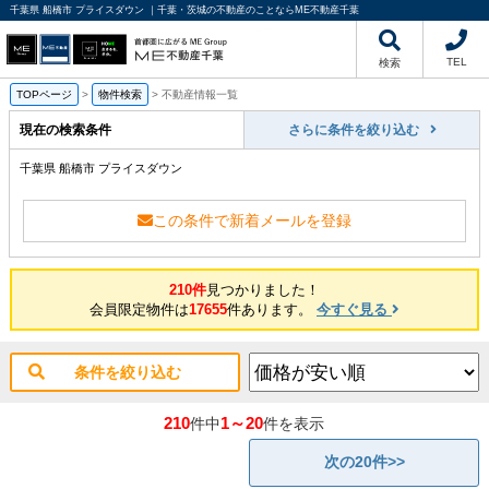
千葉県 船橋市 プライスダウン ｜千葉・茨城の不動産のことならME不動産千葉
TEL
検索
TOPページ
>
物件検索
>
不動産情報一覧
現在の検索条件
さらに条件を絞り込む
千葉県 船橋市 プライスダウン
この条件で新着メールを登録
210件
見つかりました！
会員限定物件は
17655
件あります。
今すぐ見る
条件を絞り込む
210
1～20
件中
件を表示
次の20件>>