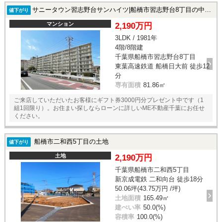
サニータウン習志野台サンハイツ|船橋市習志野台8丁目の中古マンション
値下がり
マンション
2,190万円
3LDK / 1981年
4階/8階建
千葉県船橋市習志野台8丁目
東葉高速鉄道 船橋日大前 徒歩12
分
専有面積
81.86㎡
ご来店していただいたお客様にギフト券3000円分プレゼント中です（1
組1回限り）。お住まい探しならローンに詳しいME不動産千葉にお任せ
ください。
船橋市二和西5丁目の土地
値下がり
土地
2,190万円
千葉県船橋市二和西5丁目
新京成電鉄 二和向台 徒歩18分
50.06坪(43.75万円 /坪)
土地面積
165.49㎡
建ぺい率
50.0(%)
容積率
100.0(%)