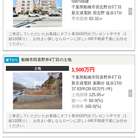
5階/5階建
千葉県船橋市習志野台5丁目
新京成電鉄 習志野 徒歩17分
専有面積
83.32㎡
ご来店していただいたお客様にギフト券3000円分プレゼント中です（1
組1回限り）。お住まい探しならローンに詳しいME不動産千葉にお任せ
ください。
船橋市田喜野井4丁目の土地
値下がり
土地
1,500万円
千葉県船橋市田喜野井4丁目
新京成電鉄 薬園台 徒歩13分
37.83坪(39.65万円 /坪)
土地面積
125.05㎡
建ぺい率
60.0(%)
容積率
160.0(%)
ご来店していただいたお客様にギフト券3000円分プレゼント中です（1
組1回限り）。お住まい探しならローンに詳しいME不動産千葉にお任せ
ください。