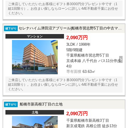
ご来店していただいたお客様にギフト券3000円分プレゼント中です（1
組1回限り）。お住まい探しならローンに詳しいME不動産千葉にお任せ
ください。
セレナハイム津田沼アブリール|船橋市習志野5丁目の中古マンション
値下がり
マンション
2,090万円
3LDK / 1998年
5階/9階建
千葉県船橋市習志野5丁目
京成本線 八千代台 バス11分停歩
4分
専有面積
63.63㎡
ご来店していただいたお客様にギフト券3000円分プレゼント中です（1
組1回限り）。お住まい探しならローンに詳しいME不動産千葉にお任せ
ください。
船橋市新高根3丁目の土地
値下がり
土地
2,090万円
千葉県船橋市新高根3丁目
新京成電鉄 高根公団 徒歩13分