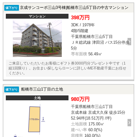
京成サンコーポ三山3号棟|船橋市三山5丁目の中古マンション
値下がり
マンション
398万円
3DK / 1978年
4階/5階建
千葉県船橋市三山5丁目
ＪＲ総武線 津田沼 バス15分停歩
5分
専有面積
56.49㎡
ご来店していただいたお客様にギフト券3000円分プレゼント中です（1
組1回限り）。お住まい探しならローンに詳しいME不動産千葉にお任せ
ください。
船橋市三山1丁目の土地
値下がり
土地
980万円
千葉県船橋市三山1丁目
京成本線 京成大久保 徒歩15分
52.94坪(18.51万円 /坪)
土地面積
175.00㎡
建ぺい率
60.0(%)
容積率
160.0(%)