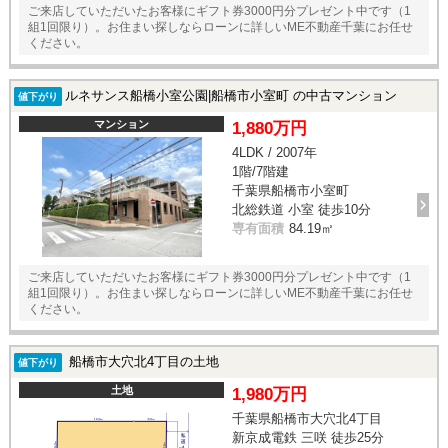
ご来店していただいたお客様にギフト券3000円分プレゼント中です（1
組1回限り）。お住まい探しならローンに詳しいME不動産千葉にお任せ
ください。
ルネサンス船橋小室公園|船橋市小室町 の中古マンション
値下がり
マンション
1,880万円
4LDK / 2007年
1階/7階建
千葉県船橋市小室町
北総鉄道 小室 徒歩10分
専有面積
84.19㎡
ご来店していただいたお客様にギフト券3000円分プレゼント中です（1
組1回限り）。お住まい探しならローンに詳しいME不動産千葉にお任せ
ください。
船橋市大穴北4丁目の土地
値下がり
土地
1,980万円
千葉県船橋市大穴北4丁目
新京成電鉄 三咲 徒歩25分