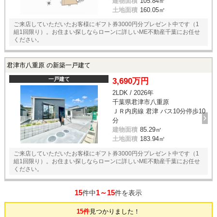
建物面積
105.84㎡
土地面積
160.05㎡
ご来店していただいたお客様にギフト券3000円分プレゼント中です（1
組1回限り）。お住まい探しならローンに詳しいME不動産千葉にお任せ
ください。
君津市八重原 の新築一戸建て
一戸建て
3,690万円
2LDK / 2026年
千葉県君津市八重原
ＪＲ内房線 君津 バス10分停歩10
分
建物面積
85.29㎡
土地面積
183.94㎡
ご来店していただいたお客様にギフト券3000円分プレゼント中です（1
組1回限り）。お住まい探しならローンに詳しいME不動産千葉にお任せ
ください。
15
1～15
件中
件を表示
15件
見つかりました！