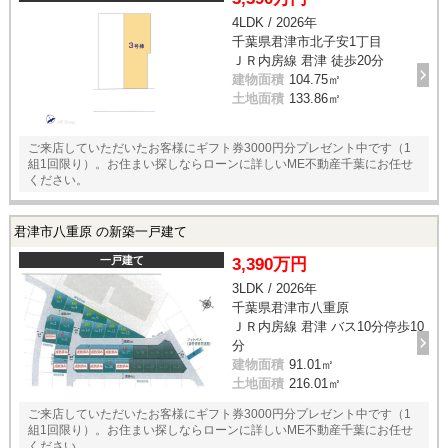
4LDK / 2026年
千葉県君津市北子安1丁目
ＪＲ内房線 君津 徒歩20分
建物面積
104.75㎡
土地面積
133.86㎡
ご来店していただいたお客様にギフト券3000円分プレゼント中です（1
組1回限り）。お住まい探しならローンに詳しいME不動産千葉にお任せ
ください。
君津市八重原 の新築一戸建て
一戸建て
3,390万円
3LDK / 2026年
千葉県君津市八重原
ＪＲ内房線 君津 バス10分停歩10
分
建物面積
91.01㎡
土地面積
216.01㎡
ご来店していただいたお客様にギフト券3000円分プレゼント中です（1
組1回限り）。お住まい探しならローンに詳しいME不動産千葉にお任せ
ください。