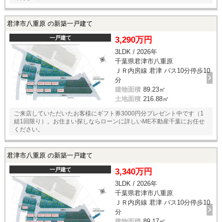
君津市八重原 の新築一戸建て
一戸建て
3,290万円
3LDK / 2026年
千葉県君津市八重原
ＪＲ内房線 君津 バス10分停歩10
分
建物面積
89.23㎡
土地面積
216.88㎡
ご来店していただいたお客様にギフト券3000円分プレゼント中です（1
組1回限り）。お住まい探しならローンに詳しいME不動産千葉にお任せ
ください。
君津市八重原 の新築一戸建て
一戸建て
3,340万円
3LDK / 2026年
千葉県君津市八重原
ＪＲ内房線 君津 バス10分停歩10
分
建物面積
89.17㎡