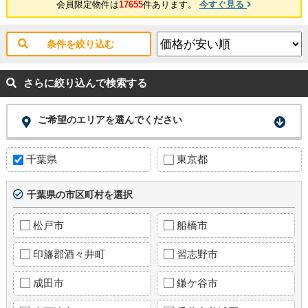
会員限定物件は
17655
件あります。
今すぐ見る
条件を絞り込む
さらに絞り込んで検索する
ご希望のエリアを選んでください
千葉県
東京都
千葉県の市区町村を選択
松戸市
船橋市
印旛郡酒々井町
習志野市
成田市
鎌ケ谷市