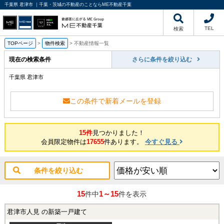
千葉県 君津市 ｜千葉・茨城の不動産のことならME不動産千葉
TEL
検索
TOPページ
>
物件検索
>
不動産情報一覧
現在の検索条件
さらに条件を絞り込む
千葉県 君津市
この条件で新着メールを登録
15件
見つかりました！
会員限定物件は
17655
件あります。
今すぐ見る
条件を絞り込む
15
1～15
件中
件を表示
君津市人見 の新築一戸建て