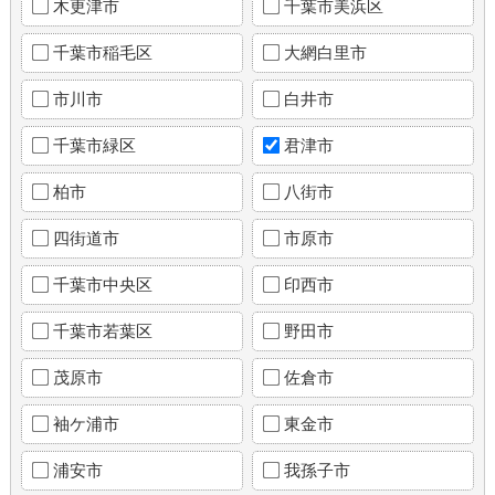
木更津市
千葉市美浜区
千葉市稲毛区
大網白里市
市川市
白井市
千葉市緑区
君津市
柏市
八街市
四街道市
市原市
千葉市中央区
印西市
千葉市若葉区
野田市
茂原市
佐倉市
袖ケ浦市
東金市
浦安市
我孫子市