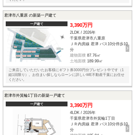
君津市八重原 の新築一戸建て
一戸建て
3,390万円
2LDK / 2026年
千葉県君津市八重原
ＪＲ内房線 君津 バス10分停歩10
分
建物面積
87.76㎡
土地面積
189.99㎡
ご来店していただいたお客様にギフト券3000円分プレゼント中です（1
組1回限り）。お住まい探しならローンに詳しいME不動産千葉にお任せ
ください。
君津市外箕輪1丁目の新築一戸建て
一戸建て
3,390万円
4LDK / 2026年
千葉県君津市外箕輪1丁目
ＪＲ内房線 君津 バス10分停歩10
分