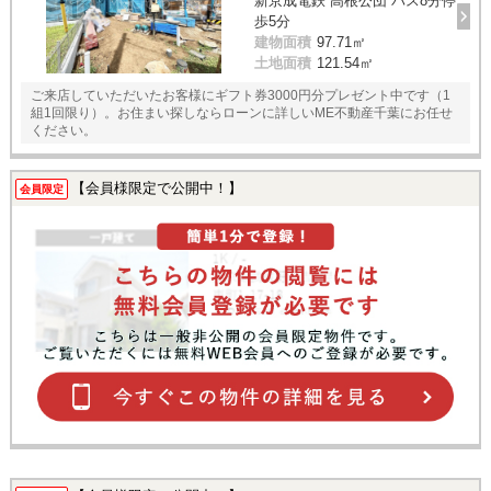
新京成電鉄 高根公団 バス8分停
歩5分
建物面積
97.71㎡
土地面積
121.54㎡
ご来店していただいたお客様にギフト券3000円分プレゼント中です（1
組1回限り）。お住まい探しならローンに詳しいME不動産千葉にお任せ
ください。
【会員様限定で公開中！】
会員限定