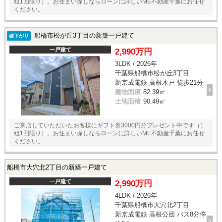
組1回限り）。お住まい探しならローンに詳しいME不動産千葉にお任せ
ください。
船橋市松が丘3丁目の新築一戸建て
値下がり
一戸建て
2,990万円
3LDK / 2026年
千葉県船橋市松が丘3丁目
新京成電鉄 高根木戸 徒歩21分
建物面積
82.39㎡
土地面積
90.49㎡
ご来店していただいたお客様にギフト券3000円分プレゼント中です（1
組1回限り）。お住まい探しならローンに詳しいME不動産千葉にお任せ
ください。
船橋市大穴北2丁目の新築一戸建て
一戸建て
2,990万円
4LDK / 2026年
千葉県船橋市大穴北2丁目
新京成電鉄 高根公団 バス8分停