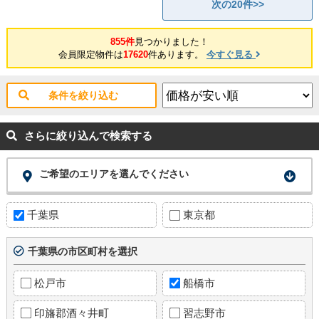
次の20件>>
855件
見つかりました！
会員限定物件は
17620
件あります。
今すぐ見る
条件を絞り込む
さらに絞り込んで検索する
ご希望のエリアを選んでください
千葉県
東京都
千葉県の市区町村を選択
松戸市
船橋市
印旛郡酒々井町
習志野市