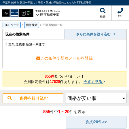
千葉県 船橋市 新築一戸建て｜千葉・茨城の不動産のことならME不動産千葉
TEL
検索
TOPページ
>
物件検索
>
不動産情報一覧
現在の検索条件
さらに条件を絞り込む
千葉県 船橋市 新築一戸建て
この条件で新着メールを登録
855件
見つかりました！
会員限定物件は
17620
件あります。
今すぐ見る
条件を絞り込む
855
1～20
件中
件を表示
次の20件>>