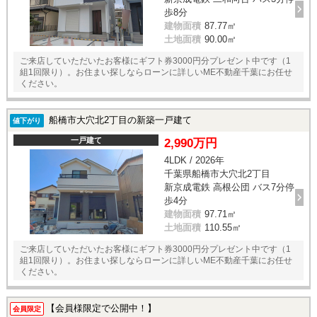
歩8分
建物面積
87.77㎡
土地面積
90.00㎡
ご来店していただいたお客様にギフト券3000円分プレゼント中です（1
組1回限り）。お住まい探しならローンに詳しいME不動産千葉にお任せ
ください。
船橋市大穴北2丁目の新築一戸建て
値下がり
一戸建て
2,990万円
4LDK / 2026年
千葉県船橋市大穴北2丁目
新京成電鉄 高根公団 バス7分停
歩4分
建物面積
97.71㎡
土地面積
110.55㎡
ご来店していただいたお客様にギフト券3000円分プレゼント中です（1
組1回限り）。お住まい探しならローンに詳しいME不動産千葉にお任せ
ください。
【会員様限定で公開中！】
会員限定