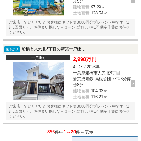
歩5分
建物面積
97.29㎡
土地面積
128.54㎡
ご来店していただいたお客様にギフト券3000円分プレゼント中です（1
組1回限り）。お住まい探しならローンに詳しいME不動産千葉にお任せ
ください。
船橋市大穴北8丁目の新築一戸建て
値下がり
一戸建て
2,998万円
4LDK / 2026年
千葉県船橋市大穴北8丁目
新京成電鉄 高根公団 バス6分停
歩8分
建物面積
104.03㎡
土地面積
116.21㎡
ご来店していただいたお客様にギフト券3000円分プレゼント中です（1
組1回限り）。お住まい探しならローンに詳しいME不動産千葉にお任せ
ください。
855
1～20
件中
件を表示