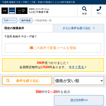
千葉県 船橋市 中古一戸建て｜千葉・茨城の不動産のことならME不動産千葉
TEL
検索
TOPページ
>
物件検索
>
不動産情報一覧
現在の検索条件
さらに条件を絞り込む
千葉県 船橋市 中古一戸建て
この条件で新着メールを登録
356件
見つかりました！
会員限定物件は
17620
件あります。
今すぐ見る
条件を絞り込む
356
1～20
件中
件を表示
次の20件>>