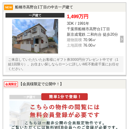
船橋市高野台1丁目の中古一戸建て
NEW
一戸建て
1,499万円
3DK / 1991年
千葉県船橋市高野台1丁目
新京成電鉄 二和向台 徒歩20分
建物面積
70.96㎡
土地面積
76.00㎡
ご来店していただいたお客様にギフト券3000円分プレゼント中です（1
組1回限り）。お住まい探しならローンに詳しいME不動産千葉にお任せ
ください。
【会員様限定で公開中！】
会員限定