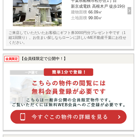
千葉県船橋市松が丘1丁目
新京成電鉄 高根木戸 徒歩19分
建物面積
66.09㎡
土地面積
99.00㎡
ご来店していただいたお客様にギフト券3000円分プレゼント中です（1
組1回限り）。お住まい探しならローンに詳しいME不動産千葉にお任せ
ください。
【会員様限定で公開中！】
会員限定