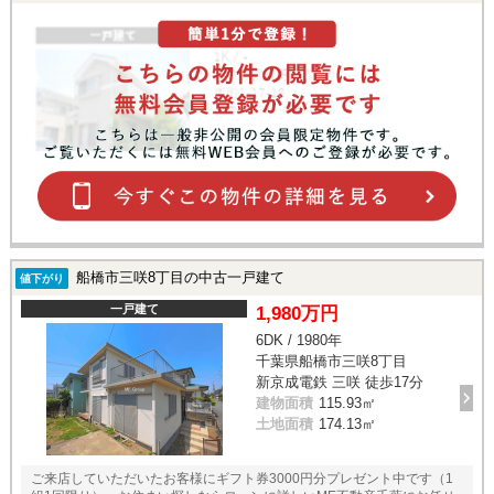
船橋市三咲8丁目の中古一戸建て
値下がり
一戸建て
1,980万円
6DK / 1980年
千葉県船橋市三咲8丁目
新京成電鉄 三咲 徒歩17分
建物面積
115.93㎡
土地面積
174.13㎡
ご来店していただいたお客様にギフト券3000円分プレゼント中です（1