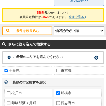
次の20件>>
356件
見つかりました！
会員限定物件は
17620
件あります。
今すぐ見る
条件を絞り込む
さらに絞り込んで検索する
ご希望のエリアを選んでください
千葉県
東京都
千葉県の市区町村を選択
松戸市
船橋市
印旛郡酒々井町
習志野市