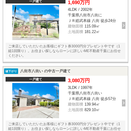
一戸建て
1,690万円
4LDK / 2002年
千葉県八街市八街に
ＪＲ総武本線 八街 徒歩24分
建物面積
115.09㎡
土地面積
181.22㎡
ご来店していただいたお客様にギフト券3000円分プレゼント中です（1
組1回限り）。お住まい探しならローンに詳しいME不動産千葉にお任せ
ください。
八街市八街い の中古一戸建て
値下がり
一戸建て
3,080万円
3LDK / 1997年
千葉県八街市八街い
ＪＲ総武本線 八街 徒歩57分
建物面積
139.94㎡
土地面積
829.10㎡
ご来店していただいたお客様にギフト券3000円分プレゼント中です（1
組1回限り）。お住まい探しならローンに詳しいME不動産千葉にお任せ