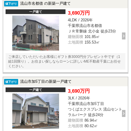
流山市名都借 の新築一戸建て
値下がり
一戸建て
3,690万円
4LDK / 2026年
千葉県流山市名都借
ＪＲ常磐線 北小金 徒歩23分
建物面積
101.85㎡
土地面積
155.53㎡
ご来店していただいたお客様にギフト券3000円分プレゼント中です（1
組1回限り）。お住まい探しならローンに詳しいME不動産千葉にお任せ
ください。
流山市加5丁目の新築一戸建て
値下がり
一戸建て
3,690万円
3LK / 2026年
千葉県流山市加5丁目
つくばエクスプレス 流山セント
ラルパーク 徒歩24分
建物面積
86.94㎡
土地面積
80.62㎡