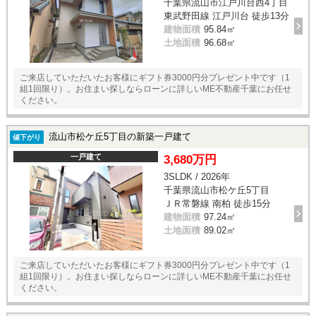
千葉県流山市江戸川台西4丁目
東武野田線 江戸川台 徒歩13分
建物面積
95.84㎡
土地面積
96.68㎡
ご来店していただいたお客様にギフト券3000円分プレゼント中です（1
組1回限り）。お住まい探しならローンに詳しいME不動産千葉にお任せ
ください。
流山市松ケ丘5丁目の新築一戸建て
値下がり
一戸建て
3,680万円
3SLDK / 2026年
千葉県流山市松ケ丘5丁目
ＪＲ常磐線 南柏 徒歩15分
建物面積
97.24㎡
土地面積
89.02㎡
ご来店していただいたお客様にギフト券3000円分プレゼント中です（1
組1回限り）。お住まい探しならローンに詳しいME不動産千葉にお任せ
ください。