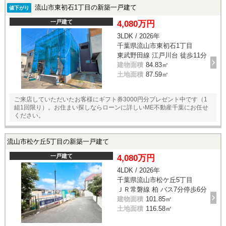
流山市東初石1丁目の新築一戸建て
値下がり
一戸建て
4,080万円
3LDK / 2026年
千葉県流山市東初石1丁目
東武野田線 江戸川台 徒歩11分
建物面積
84.83㎡
土地面積
87.59㎡
ご来店していただいたお客様にギフト券3000円分プレゼント中です（1
組1回限り）。お住まい探しならローンに詳しいME不動産千葉にお任せ
ください。
流山市松ケ丘5丁目の新築一戸建て
一戸建て
4,080万円
4LDK / 2026年
千葉県流山市松ケ丘5丁目
ＪＲ常磐線 柏 バス7分停歩6分
建物面積
101.85㎡
土地面積
116.58㎡