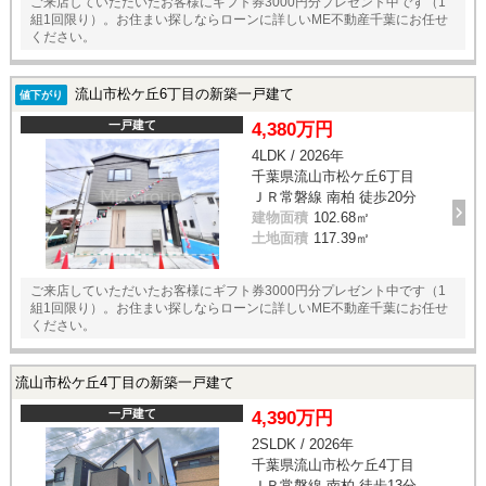
ご来店していただいたお客様にギフト券3000円分プレゼント中です（1
組1回限り）。お住まい探しならローンに詳しいME不動産千葉にお任せ
ください。
流山市松ケ丘6丁目の新築一戸建て
値下がり
一戸建て
4,380万円
4LDK / 2026年
千葉県流山市松ケ丘6丁目
ＪＲ常磐線 南柏 徒歩20分
建物面積
102.68㎡
土地面積
117.39㎡
ご来店していただいたお客様にギフト券3000円分プレゼント中です（1
組1回限り）。お住まい探しならローンに詳しいME不動産千葉にお任せ
ください。
流山市松ケ丘4丁目の新築一戸建て
一戸建て
4,390万円
2SLDK / 2026年
千葉県流山市松ケ丘4丁目
ＪＲ常磐線 南柏 徒歩13分