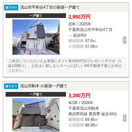
流山市平和台4丁目の新築一戸建て
値下がり
一戸建て
2,950万円
2DK / 2025年
千葉県流山市平和台4丁目
- - 徒歩8分
建物面積
57.9㎡
土地面積
57.09㎡
ご来店していただいたお客様にギフト券3000円分プレゼント中です（1
組1回限り）。お住まい探しならローンに詳しいME不動産千葉にお任せ
ください。
流山市駒木 の新築一戸建て
値下がり
一戸建て
3,280万円
4LDK / 2026年
千葉県流山市駒木
東武野田線 豊四季 徒歩18分
建物面積
84.46㎡
土地面積
88.98㎡