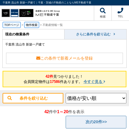
千葉県 流山市 新築一戸建て｜千葉・茨城の不動産のことならME不動産千葉
TEL
検索
TOPページ
>
物件検索
>
不動産情報一覧
現在の検索条件
さらに条件を絞り込む
千葉県 流山市 新築一戸建て
この条件で新着メールを登録
42件
見つかりました！
会員限定物件は
17586
件あります。
今すぐ見る
条件を絞り込む
42
1～20
件中
件を表示
次の20件>>