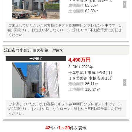
建物面積
83.63㎡
土地面積
82.50㎡
ご来店していただいたお客様にギフト券3000円分プレゼント中です（1
組1回限り）。お住まい探しならローンに詳しいME不動産千葉にお任せ
ください。
流山市向小金3丁目の新築一戸建て
一戸建て
4,490万円
3LDK / 2026年
千葉県流山市向小金3丁目
ＪＲ常磐線 南柏 徒歩13分
建物面積
86.11㎡
土地面積
116.24㎡
ご来店していただいたお客様にギフト券3000円分プレゼント中です（1
組1回限り）。お住まい探しならローンに詳しいME不動産千葉にお任せ
ください。
42
1～20
件中
件を表示