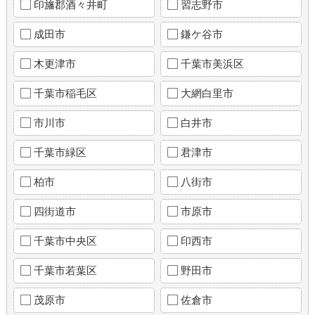
印旛郡酒々井町
習志野市
成田市
鎌ケ谷市
木更津市
千葉市美浜区
千葉市稲毛区
大網白里市
市川市
白井市
千葉市緑区
君津市
柏市
八街市
四街道市
市原市
千葉市中央区
印西市
千葉市若葉区
野田市
茂原市
佐倉市