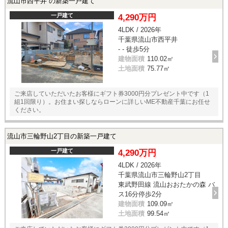
流山市西平井 の新築一戸建て
一戸建て
4,290万円
4LDK / 2026年
千葉県流山市西平井
- - 徒歩5分
建物面積
110.02㎡
土地面積
75.77㎡
ご来店していただいたお客様にギフト券3000円分プレゼント中です（1
組1回限り）。お住まい探しならローンに詳しいME不動産千葉にお任せ
ください。
流山市三輪野山2丁目の新築一戸建て
一戸建て
4,290万円
4LDK / 2026年
千葉県流山市三輪野山2丁目
東武野田線 流山おおたかの森 バ
ス16分停歩2分
建物面積
109.09㎡
土地面積
99.54㎡