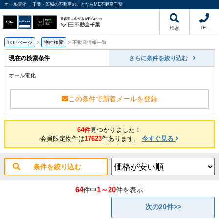
オール電化 ｜千葉・茨城の不動産のことならME不動産千葉
TEL
検索
TOPページ
>
物件検索
>
不動産情報一覧
現在の検索条件
さらに条件を絞り込む
オール電化
この条件で新着メールを登録
64件
見つかりました！
会員限定物件は
17623
件あります。
今すぐ見る
条件を絞り込む
64
1～20
件中
件を表示
次の20件>>