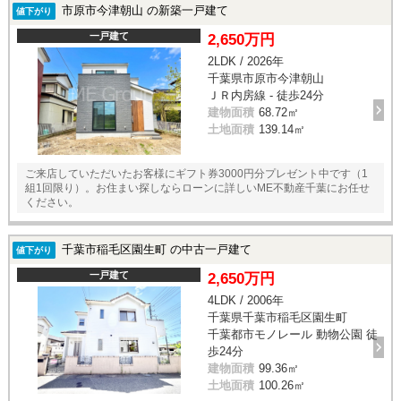
市原市今津朝山 の新築一戸建て
値下がり
一戸建て
2,650万円
2LDK / 2026年
千葉県市原市今津朝山
ＪＲ内房線 - 徒歩24分
建物面積
68.72㎡
土地面積
139.14㎡
ご来店していただいたお客様にギフト券3000円分プレゼント中です（1
組1回限り）。お住まい探しならローンに詳しいME不動産千葉にお任せ
ください。
千葉市稲毛区園生町 の中古一戸建て
値下がり
一戸建て
2,650万円
4LDK / 2006年
千葉県千葉市稲毛区園生町
千葉都市モノレール 動物公園 徒
歩24分
建物面積
99.36㎡
土地面積
100.26㎡