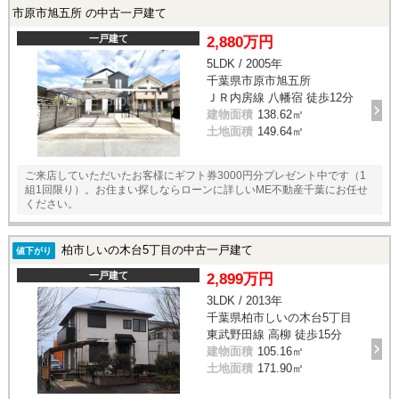
市原市旭五所 の中古一戸建て
一戸建て
2,880万円
5LDK / 2005年
千葉県市原市旭五所
ＪＲ内房線 八幡宿 徒歩12分
建物面積
138.62㎡
土地面積
149.64㎡
ご来店していただいたお客様にギフト券3000円分プレゼント中です（1
組1回限り）。お住まい探しならローンに詳しいME不動産千葉にお任せ
ください。
柏市しいの木台5丁目の中古一戸建て
値下がり
一戸建て
2,899万円
3LDK / 2013年
千葉県柏市しいの木台5丁目
東武野田線 高柳 徒歩15分
建物面積
105.16㎡
土地面積
171.90㎡