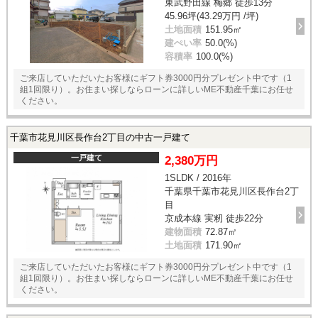
東武野田線 梅郷 徒歩13分
45.96坪(43.29万円 /坪)
土地面積
151.95㎡
建ぺい率
50.0(%)
容積率
100.0(%)
ご来店していただいたお客様にギフト券3000円分プレゼント中です（1
組1回限り）。お住まい探しならローンに詳しいME不動産千葉にお任せ
ください。
千葉市花見川区長作台2丁目の中古一戸建て
一戸建て
2,380万円
1SLDK / 2016年
千葉県千葉市花見川区長作台2丁
目
京成本線 実籾 徒歩22分
建物面積
72.87㎡
土地面積
171.90㎡
ご来店していただいたお客様にギフト券3000円分プレゼント中です（1
組1回限り）。お住まい探しならローンに詳しいME不動産千葉にお任せ
ください。