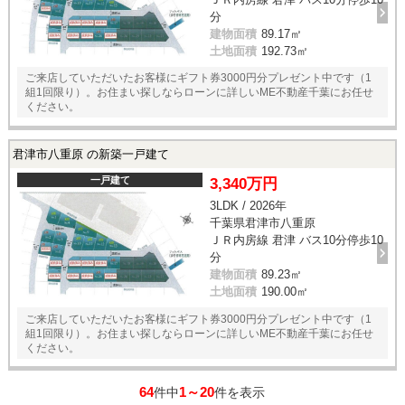
分
建物面積
89.17㎡
土地面積
192.73㎡
ご来店していただいたお客様にギフト券3000円分プレゼント中です（1
組1回限り）。お住まい探しならローンに詳しいME不動産千葉にお任せ
ください。
君津市八重原 の新築一戸建て
一戸建て
3,340万円
3LDK / 2026年
千葉県君津市八重原
ＪＲ内房線 君津 バス10分停歩10
分
建物面積
89.23㎡
土地面積
190.00㎡
ご来店していただいたお客様にギフト券3000円分プレゼント中です（1
組1回限り）。お住まい探しならローンに詳しいME不動産千葉にお任せ
ください。
64
1～20
件中
件を表示