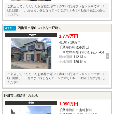
ご来店していただいたお客様にギフト券3000円分プレゼント中です（1
組1回限り）。お住まい探しならローンに詳しいME不動産千葉にお任せ
ください。
四街道市栗山 の中古一戸建て
値下がり
一戸建て
1,779万円
4LDK / 1982年
千葉県四街道市栗山
ＪＲ総武本線 四街道 徒歩24分
建物面積
112.61㎡
土地面積
126.64㎡
ご来店していただいたお客様にギフト券3000円分プレゼント中です（1
組1回限り）。お住まい探しならローンに詳しいME不動産千葉にお任せ
ください。
野田市山崎新町 の土地
土地
1,990万円
千葉県野田市山崎新町