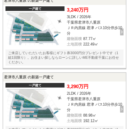
君津市八重原 の新築一戸建て
一戸建て
3,240万円
3LDK / 2026年
千葉県君津市八重原
ＪＲ内房線 君津 バス10分停歩10
分
建物面積
87.77㎡
土地面積
222.49㎡
ご来店していただいたお客様にギフト券3000円分プレゼント中です（1
組1回限り）。お住まい探しならローンに詳しいME不動産千葉にお任せ
ください。
君津市八重原 の新築一戸建て
一戸建て
3,290万円
2LDK / 2026年
千葉県君津市八重原
ＪＲ内房線 君津 バス10分停歩10
分
建物面積
88.98㎡
土地面積
192.12㎡