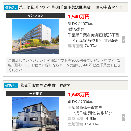
第二検見川ハウス5号棟|千葉市美浜区磯辺5丁目の中古マンション
値下がり
マンション
1,540万円
3LDK / 1979年
4階/5階建
千葉県千葉市美浜区磯辺5丁目
ＪＲ京葉線 検見川浜 徒歩5分
専有面積
74.35㎡
ご来店していただいたお客様にギフト券3000円分プレゼント中です（1
組1回限り）。お住まい探しならローンに詳しいME不動産千葉にお任せ
ください。
我孫子市古戸 の中古一戸建て
値下がり
一戸建て
1,648万円
4LDK / 2004年
千葉県我孫子市古戸
ＪＲ成田線 湖北 徒歩18分
建物面積
91.93㎡
土地面積
149.00㎡