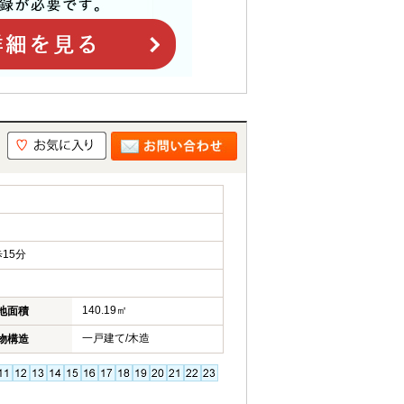
15分
140.19㎡
地面積
一戸建て/木造
物構造