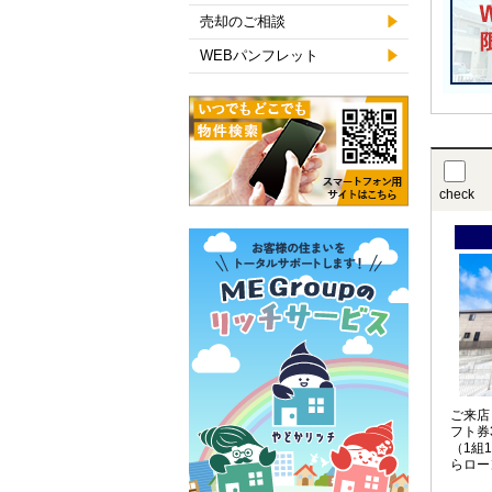
売却のご相談
WEBパンフレット
check
ご来店
フト券
（1組
らロー
お任せ