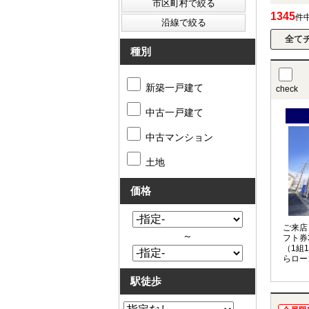
1345
件
種別
新築一戸建て
check
中古一戸建て
中古マンション
土地
価格
ご来店
～
フト券
（1組
らロー
お任せ
駅徒歩