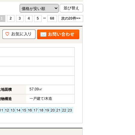
...
1
2
3
4
5
68
次の20件>>
57.09㎡
土地面積
一戸建て/木造
建物構造