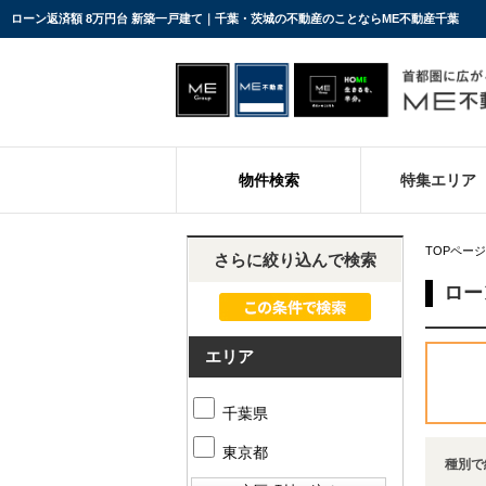
ローン返済額 8万円台 新築一戸建て｜千葉・茨城の不動産のことならME不動産千葉
物件検索
特集エリア
TOPページ
さらに絞り込んで検索
ロー
エリア
千葉県
東京都
種別で