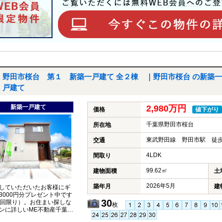
野田市桜台 第１ 新築一戸建て 全２棟 ｜野田市桜台 の新築一
戸建て
新築一戸建て
2,980万円
価格
値下がり
千葉県野田市桜台
所在地
東武野田線 野田市駅 徒歩
交通
4LDK
間取り
99.62㎡
建物面積
土
2026年5月
築年月
建
していただいたお客様にギ
3000円分プレゼント中です
30
1回限り）。お住まい探しな
枚
ンに詳しいME不動産千葉に
ください。