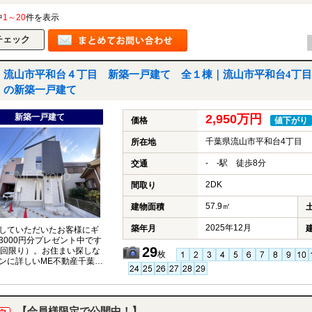
中
1～20
件を表示
流山市平和台４丁目 新築一戸建て 全１棟｜流山市平和台4丁目
の新築一戸建て
新築一戸建て
2,950万円
価格
値下がり
千葉県流山市平和台4丁目
所在地
- -駅 徒歩8分
交通
2DK
間取り
57.9㎡
建物面積
2025年12月
築年月
していただいたお客様にギ
3000円分プレゼント中です
29
1回限り）。お住まい探しな
枚
ンに詳しいME不動産千葉に
ください。
【会員様限定で公開中！】