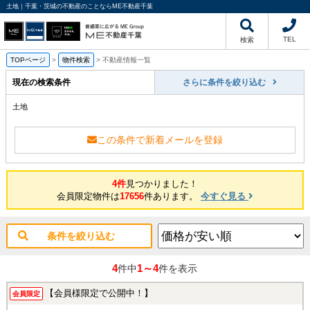
土地｜千葉・茨城の不動産のことならME不動産千葉
TEL
検索
TOPページ
>
物件検索
>
不動産情報一覧
現在の検索条件
さらに条件を絞り込む
土地
この条件で新着メールを登録
4件
見つかりました！
会員限定物件は
17656
件あります。
今すぐ見る
条件を絞り込む
4
1～4
件中
件を表示
【会員様限定で公開中！】
会員限定