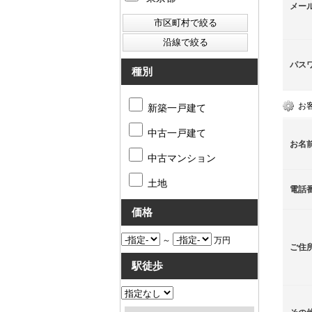
メー
パス
種別
お
新築一戸建て
中古一戸建て
お名
中古マンション
土地
電話
価格
～
万円
ご住
駅徒歩