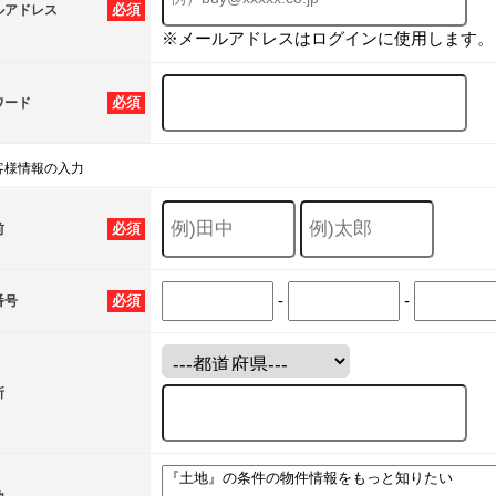
必須
ルアドレス
※メールアドレスはログインに使用します。
必須
ワード
客様情報の入力
必須
前
-
-
必須
番号
所