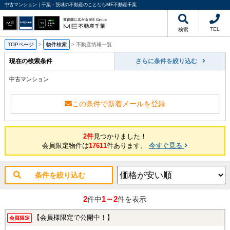
中古マンション｜千葉・茨城の不動産のことならME不動産千葉
TEL
検索
TOPページ
>
物件検索
>
不動産情報一覧
現在の検索条件
さらに条件を絞り込む
中古マンション
この条件で新着メールを登録
2件
見つかりました！
会員限定物件は
17611
件あります。
今すぐ見る
条件を絞り込む
2
1～2
件中
件を表示
【会員様限定で公開中！】
会員限定