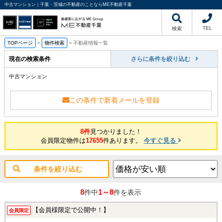
中古マンション｜千葉・茨城の不動産のことならME不動産千葉
TEL
検索
TOPページ
>
物件検索
>
不動産情報一覧
現在の検索条件
さらに条件を絞り込む
中古マンション
この条件で新着メールを登録
8件
見つかりました！
会員限定物件は
17655
件あります。
今すぐ見る
条件を絞り込む
8
1～8
件中
件を表示
【会員様限定で公開中！】
会員限定