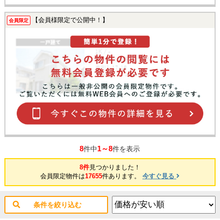
【会員様限定で公開中！】
会員限定
8
1～8
件中
件を表示
8件
見つかりました！
会員限定物件は
17655
件あります。
今すぐ見る
条件を絞り込む