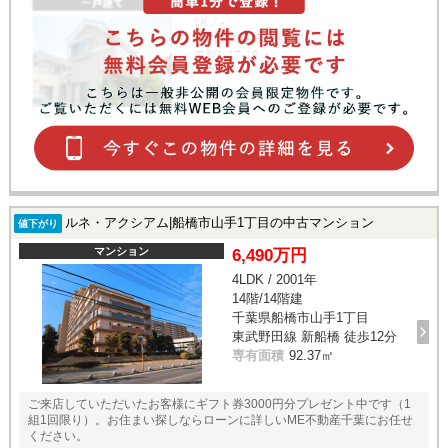
ルネ・アクシアム|船橋市山手1丁目の中古マンション
値下がり
マンション
6,490万円
4LDK / 2001年
14階/14階建
千葉県船橋市山手1丁目
東武野田線 新船橋 徒歩12分
専有面積
92.37㎡
ご来店していただいたお客様にギフト券3000円分プレゼント中です（1
組1回限り）。お住まい探しならローンに詳しいME不動産千葉にお任せ
ください。