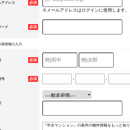
必須
ルアドレス
※メールアドレスはログインに使用します。
必須
ワード
客様情報の入力
必須
前
-
-
必須
番号
所