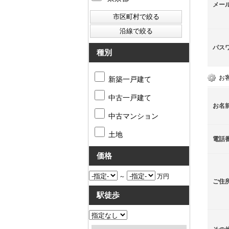
メー
パス
種別
お
新築一戸建て
中古一戸建て
お名
中古マンション
土地
電話
価格
～
万円
ご住
駅徒歩