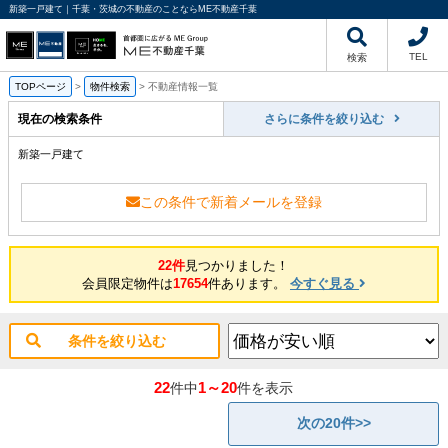
新築一戸建て｜千葉・茨城の不動産のことならME不動産千葉
TEL
検索
TOPページ
>
物件検索
>
不動産情報一覧
現在の検索条件
さらに条件を絞り込む
新築一戸建て
この条件で新着メールを登録
22件
見つかりました！
会員限定物件は
17654
件あります。
今すぐ見る
条件を絞り込む
22
1～20
件中
件を表示
次の20件>>