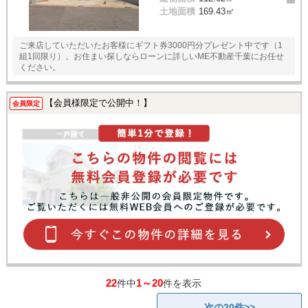
土地面積
169.43㎡
ご来店していただいたお客様にギフト券3000円分プレゼント中です（1
組1回限り）。お住まい探しならローンに詳しいME不動産千葉にお任せ
ください。
【会員様限定で公開中！】
会員限定
22
1～20
件中
件を表示
次の20件>>