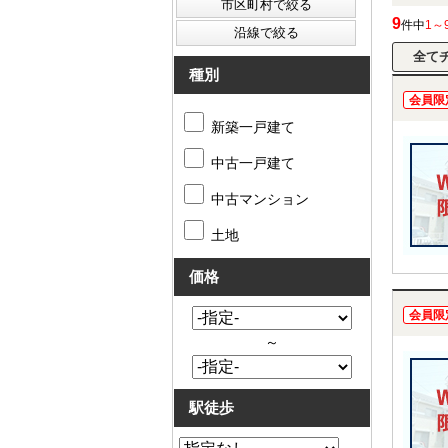
9
件中
1～
種別
会員限
新築一戸建て
中古一戸建て
中古マンション
土地
価格
会員限
～
駅徒歩