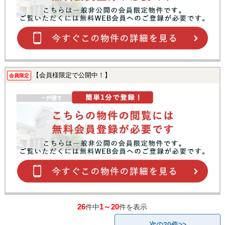
【会員様限定で公開中！】
会員限定
26
1～20
件中
件を表示
次の20件>>