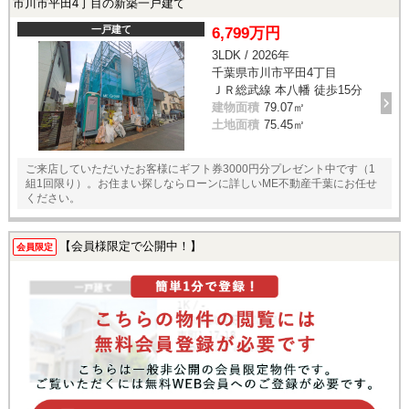
市川市平田4丁目の新築一戸建て
一戸建て
6,799万円
3LDK / 2026年
千葉県市川市平田4丁目
ＪＲ総武線 本八幡 徒歩15分
建物面積
79.07㎡
土地面積
75.45㎡
ご来店していただいたお客様にギフト券3000円分プレゼント中です（1
組1回限り）。お住まい探しならローンに詳しいME不動産千葉にお任せ
ください。
【会員様限定で公開中！】
会員限定