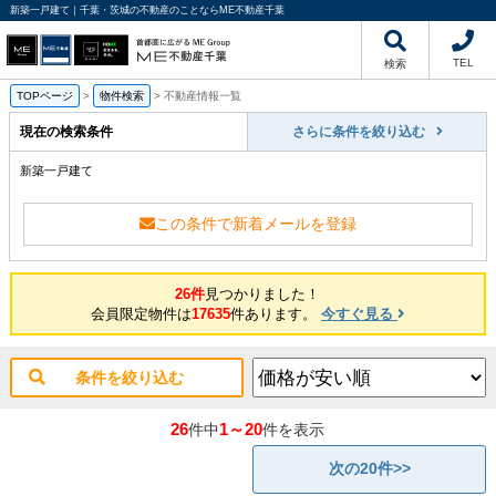
新築一戸建て｜千葉・茨城の不動産のことならME不動産千葉
TEL
検索
TOPページ
>
物件検索
>
不動産情報一覧
現在の検索条件
さらに条件を絞り込む
新築一戸建て
この条件で新着メールを登録
26件
見つかりました！
会員限定物件は
17635
件あります。
今すぐ見る
条件を絞り込む
26
1～20
件中
件を表示
次の20件>>