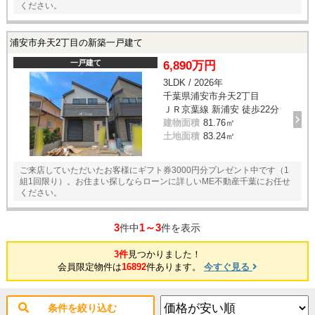
ください。
浦安市弁天2丁目の新築一戸建て
一戸建て
6,890万円
3LDK / 2026年
千葉県浦安市弁天2丁目
ＪＲ京葉線 新浦安 徒歩22分
建物面積
81.76㎡
土地面積
83.24㎡
ご来店していただいたお客様にギフト券3000円分プレゼント中です（1
組1回限り）。お住まい探しならローンに詳しいME不動産千葉にお任せ
ください。
3
1～3
件中
件を表示
3件
見つかりました！
会員限定物件は
16892
件あります。
今すぐ見る
条件を絞り込む