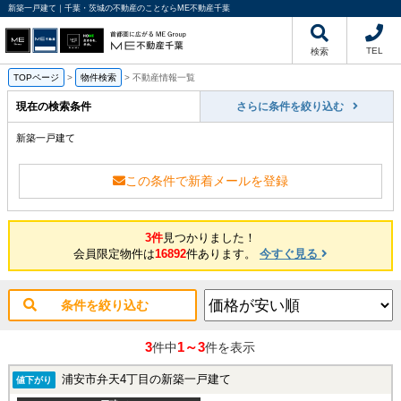
新築一戸建て｜千葉・茨城の不動産のことならME不動産千葉
TEL
検索
TOPページ
>
物件検索
>
不動産情報一覧
現在の検索条件
さらに条件を絞り込む
新築一戸建て
この条件で新着メールを登録
3件
見つかりました！
会員限定物件は
16892
件あります。
今すぐ見る
条件を絞り込む
3
1～3
件中
件を表示
浦安市弁天4丁目の新築一戸建て
値下がり