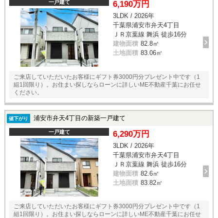
一戸建て
6,190万円
3LDK / 2026年
千葉県浦安市弁天4丁目
ＪＲ京葉線 舞浜 徒歩16分
建物面積
82.8㎡
土地面積
83.06㎡
ご来店していただいたお客様にギフト券3000円分プレゼント中です（1
組1回限り）。お住まい探しならローンに詳しいME不動産千葉にお任せ
ください。
浦安市弁天4丁目の新築一戸建て
値下がり
一戸建て
6,290万円
3LDK / 2026年
千葉県浦安市弁天4丁目
ＪＲ京葉線 舞浜 徒歩16分
建物面積
82.6㎡
土地面積
83.82㎡
ご来店していただいたお客様にギフト券3000円分プレゼント中です（1
組1回限り）。お住まい探しならローンに詳しいME不動産千葉にお任せ