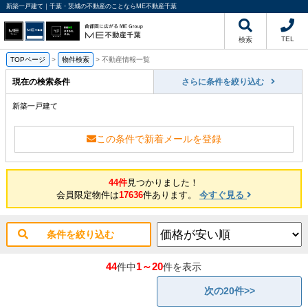
新築一戸建て｜千葉・茨城の不動産のことならME不動産千葉
TEL
検索
TOPページ
>
物件検索
>
不動産情報一覧
現在の検索条件
さらに条件を絞り込む
新築一戸建て
この条件で新着メールを登録
44件
見つかりました！
会員限定物件は
17636
件あります。
今すぐ見る
条件を絞り込む
44
1～20
件中
件を表示
次の20件>>