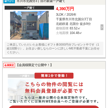
市川市北国分3丁目の新築一戸建て
値下がり
一戸建て
4,390万円
3LDK / 2026年
千葉県市川市北国分3丁目
北総鉄道 北国分 徒歩9分
建物面積
83.52㎡
土地面積
104.48㎡
ご来店していただいたお客様にギフト券3000円分プレゼント中です（1
組1回限り）。お住まい探しならローンに詳しいME不動産千葉にお任せ
ください。
【会員様限定で公開中！】
会員限定