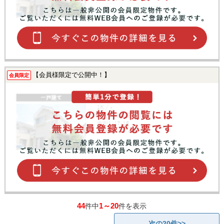
【会員様限定で公開中！】
会員限定
44
1～20
件中
件を表示
次の20件>>