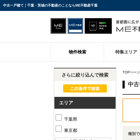
中古一戸建て｜千葉・茨城の不動産のことならME不動産千葉
物件検索
特集エリア
TOPページ
さらに絞り込んで検索
中古
エリア
千葉県
東京都
種別で