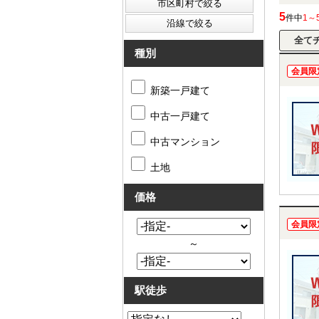
5
件中
1～
種別
会員限
新築一戸建て
中古一戸建て
中古マンション
土地
価格
会員限
～
駅徒歩