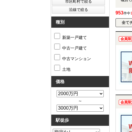
953
件中
種別
新築一戸建て
会員限
中古一戸建て
中古マンション
土地
価格
～
会員限
駅徒歩