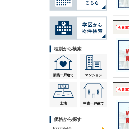
会員限
種別から検索
新築一戸建て
マンション
会員限
土地
中古一戸建て
価格から探す
1000万円台