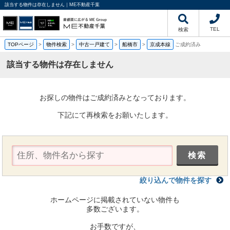
該当する物件は存在しません｜ME不動産千葉
TEL
検索
TOPページ
>
物件検索
>
中古一戸建て
>
船橋市
>
京成本線
ご成約済み
該当する物件は存在しません
お探しの物件はご成約済みとなっております。
下記にて再検索をお願いたします。
絞り込んで物件を探す
ホームページに掲載されていない物件も
多数ございます。
お手数ですが、