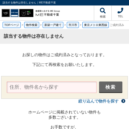
該当する物件は存在しません｜ME不動産千葉
TEL
検索
TOPページ
>
物件検索
>
新築一戸建て
>
市川市
>
東京メトロ東西線
ご成約済み
該当する物件は存在しません
お探しの物件はご成約済みとなっております。
下記にて再検索をお願いたします。
絞り込んで物件を探す
ホームページに掲載されていない物件も
多数ございます。
お手数ですが、