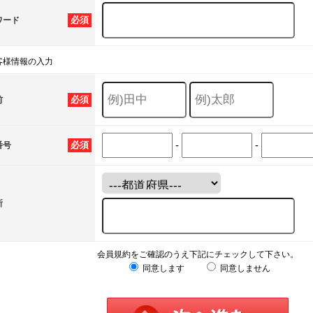
必須
ワード
客様情報の入力
必須
前
-
-
必須
番号
所
会員規約をご確認のうえ下記にチェックして下さい。
同意します
同意しません