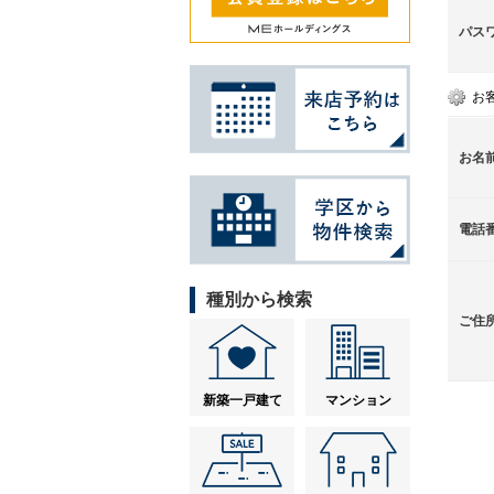
パス
お
お名
電話
種別から検索
ご住
新築一戸建て
マンション