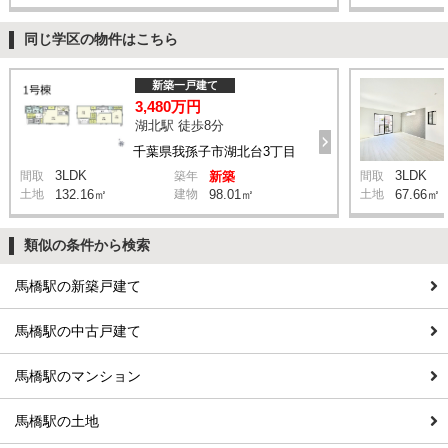
同じ学区の物件はこちら
新築一戸建て
3,480万円
湖北駅 徒歩8分
千葉県我孫子市湖北台3丁目
3LDK
3LDK
間取
築年
新築
間取
土地
132.16㎡
建物
98.01㎡
土地
67.66㎡
類似の条件から検索
馬橋駅の新築戸建て
馬橋駅の中古戸建て
馬橋駅のマンション
馬橋駅の土地