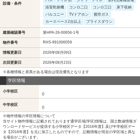
バス・トイレ別
シャワートイレ
室内洗濯機置場
設備・条件
浴室乾燥機
コンロ二口
コンロ三口
床下収納
バルコニー
TVドアホン
都市ガス
カースペース2台以上
プライスダウン
建築確認番号
第HPA-26-00656-1号
RHS-991006059
物件番号
情報更新日
2026年08月09日
次回更新日
2026年08月23日
※各種情報と差異がある場合は現況優先となります
学区情報
小学校区
()
中学校区
()
※物件情報の学区情報について
当サイト物件情報に記載されております通学区域(学区)情報は、国土数値情報ダ
ウンロードサービスが提供する小学校区データ【2016年度】及び中学校区デー
タ【2016年度】を元に加工したものですので、記載情報が現在の学区域と異な
る場合がございます。