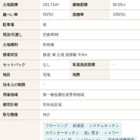
土地面積
101.71m²
建物面積
90.05㎡
50(%)
100(%)
建ぺい率
容積率
駐車場
有
現況/引渡し
空家/即時
土地権利
所有権
接道状況
接道: 東 公道 道路幅: 9.9ｍ
セットバック
なし
私道負担面積
-
地目
宅地
地勢
-
法令上の制限
用途地域
第一種低層住居専用地域
都市計画
市街化区域
取引態様
仲介
フローリング
給湯器
システムキッチン
カウンターキッチン
追い焚き
シャワー