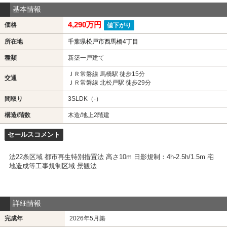
基本情報
4,290万円
価格
値下がり
所在地
千葉県松戸市西馬橋4丁目
種類
新築一戸建て
ＪＲ常磐線 馬橋駅 徒歩15分
交通
ＪＲ常磐線 北松戸駅 徒歩29分
間取り
3SLDK（-）
構造/階数
木造/地上2階建
セールスコメント
法22条区域 都市再生特別措置法 高さ10m 日影規制：4h-2.5h/1.5m 宅
地造成等工事規制区域 景観法
詳細情報
完成年
2026年5月築