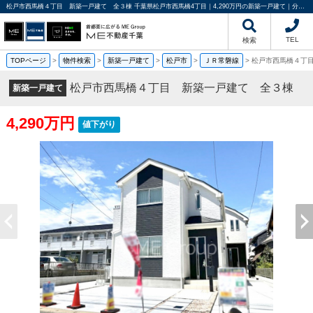
松戸市西馬橋４丁目 新築一戸建て 全３棟 千葉県松戸市西馬橋4丁目｜4,290万円の新築一戸建て｜分譲住宅や新築物件｜ME不動産千葉
TEL
検索
TOPページ
>
物件検索
>
新築一戸建て
>
松戸市
>
ＪＲ常磐線
>
松戸市西馬橋４丁
松戸市西馬橋４丁目 新築一戸建て 全３棟
新築一戸建て
4,290万円
値下がり