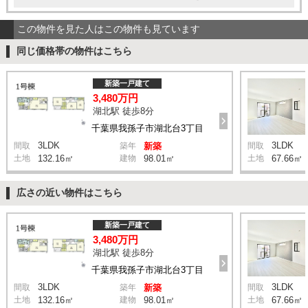
この物件を見た人はこの物件も見ています
同じ価格帯の物件はこちら
新築一戸建て
3,480万円
湖北駅 徒歩8分
千葉県我孫子市湖北台3丁目
3LDK
3LDK
間取
築年
新築
間取
土地
132.16㎡
建物
98.01㎡
土地
67.66㎡
広さの近い物件はこちら
新築一戸建て
3,480万円
湖北駅 徒歩8分
千葉県我孫子市湖北台3丁目
3LDK
3LDK
間取
築年
新築
間取
土地
132.16㎡
建物
98.01㎡
土地
67.66㎡