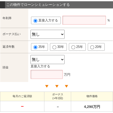
この物件でローンシミュレーションする
年利率
直接入力する
％
ボーナス払い
返済年数
35年
30年
25年
20年
直接入力する
頭金
万円
ボーナス
毎月のご返済額
物件価格
(×年2回)
－
－
4,290万円