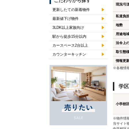
こだわりから探す
現況/引
更新したての新着物件
私道負
最新値下げ物件
地勢
3LDK以上家族向け
用途地
駅から徒歩15分以内
法令上
カースペース2台以上
取引態
カウンターキッチン
情報更
※各種情
学区
小学校
※物件情
当サイト
中学校区