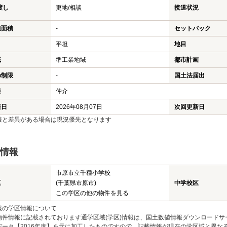
渡し
更地/相談
接道状況
担面積
-
セットバック
平坦
地目
域
準工業地域
都市計画
の制限
-
国土法届出
様
仲介
新日
2026年08月07日
次回更新日
報と差異がある場合は現況優先となります
情報
市原市立千種小学校
区
(千葉県市原市)
中学校区
この学区の他の物件を見る
報の学区情報について
物件情報に記載されております通学区域(学区)情報は、国土数値情報ダウンロードサ
データ【2016年度】を元に加工したものですので、記載情報が現在の学区域と異な