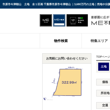
市原市今津朝山 土地 全１区画 千葉県市原市今津朝山 ｜3,680万円の土地｜売地や分
物件検索
特集エリア
TOPページ
お気軽にお問い合わせください
土地
価格
所在地
交通