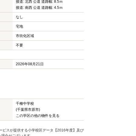
接道: 北西 公道 道路幅: 8.5ｍ
接道: 南西 公道 道路幅: 4.5ｍ
なし
宅地
市街化区域
不要
2026年08月21日
千種中学校
(千葉県市原市)
この学区の他の物件を見る
ービスが提供する小学校区データ【2016年度】及び
る場合がございます。