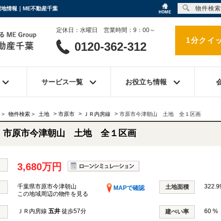
物件検索
譲地情報｜ME不動産千葉
定休日：水曜日 営業時間：9：00～
1分クイ
0120-362-312
サービス一覧
お役立ち情報
>
>
>
>
物件検索
>
土地
市原市
ＪＲ内房線
市原市今津朝山 土地 全１区画
市原市今津朝山 土地 全１区画
3,680万円
千葉県市原市今津朝山
322.9
土地面積
MAPで確認
この地域周辺の物件を見る
ＪＲ内房線
五井
徒歩57分
60 %
建ぺい率