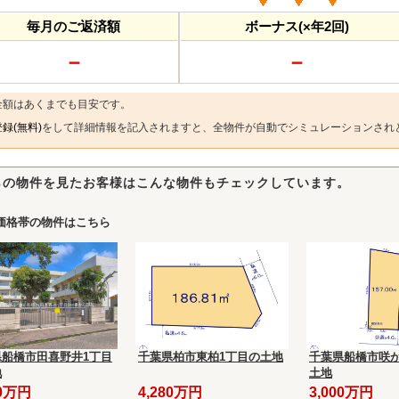
毎月のご返済額
ボーナス(×年2回)
－
－
金額はあくまでも目安です。
録(無料)
をして詳細情報を記入されますと、全物件が自動でシミュレーションされ
らの物件を見たお客様はこんな物件もチェックしています。
価格帯の物件はこちら
県船橋市田喜野井1丁目
千葉県柏市東柏1丁目の土地
千葉県船橋市咲が
地
土地
90万円
4,280万円
3,000万円