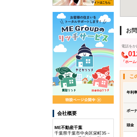
お問
電話をか
01
「ホーム
こ
年利
ボー
会社概要
頭金
ME不動産千葉
千葉県千葉市中央区栄町35－