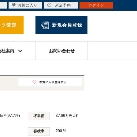
お気に入り
来店予約
ログイン
ック査定
新規会員登録
会社案内
お問い合わせ
9m² (97.7坪)
37.66万円 /坪
坪単価
200 %
容積率