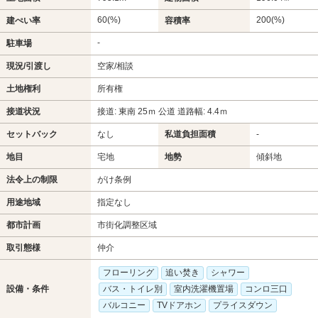
60(%)
200(%)
建ぺい率
容積率
-
駐車場
現況/引渡し
空家/相談
土地権利
所有権
接道状況
接道: 東南 25ｍ 公道 道路幅: 4.4ｍ
セットバック
なし
私道負担面積
-
地目
宅地
地勢
傾斜地
法令上の制限
がけ条例
用途地域
指定なし
都市計画
市街化調整区域
取引態様
仲介
フローリング
追い焚き
シャワー
設備・条件
バス・トイレ別
室内洗濯機置場
コンロ三口
バルコニー
TVドアホン
プライスダウン