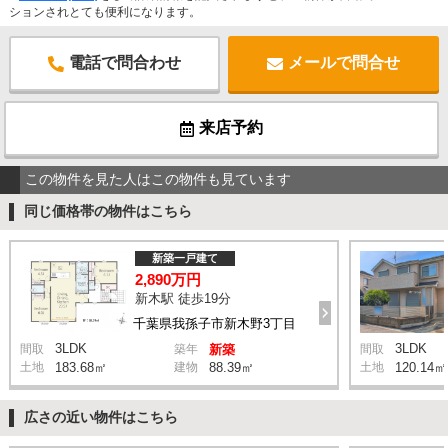
ションされとても便利になります。
電話で問合わせ
メールで問合せ
来店予約
この物件を見た人はこの物件も見ています
同じ価格帯の物件はこちら
新築一戸建て
2,890万円
新木駅 徒歩19分
千葉県我孫子市新木野3丁目
3LDK
3LDK
間取
築年
新築
間取
土地
183.68㎡
建物
88.39㎡
土地
120.14㎡
広さの近い物件はこちら