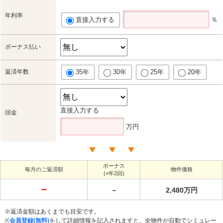
年利率
直接入力する
％
ボーナス払い
返済年数
35年
30年
25年
20年
直接入力する
頭金
万円
ボーナス
毎月のご返済額
物件価格
(×年2回)
－
－
2,480万円
※返済金額はあくまでも目安です。
※
会員登録(無料)
をして詳細情報を記入されますと、全物件が自動でシミュレー