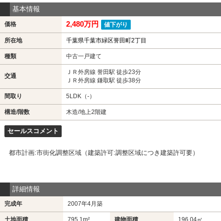
基本情報
2,480万円
価格
値下がり
所在地
千葉県千葉市緑区誉田町2丁目
種類
中古一戸建て
ＪＲ外房線 誉田駅 徒歩23分
交通
ＪＲ外房線 鎌取駅 徒歩38分
間取り
5LDK（-）
構造/階数
木造/地上2階建
セールスコメント
都市計画:市街化調整区域（建築許可:調整区域につき建築許可要）
詳細情報
完成年
2007年4月築
土地面積
795.1m²
建物面積
196.04㎡