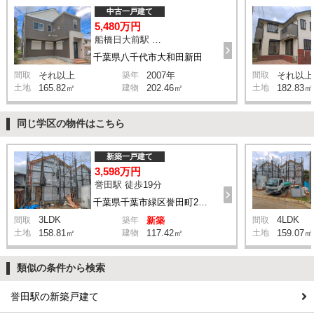
中古一戸建て
5,480万円
船橋日大前駅 徒歩13分
千葉県八千代市大和田新田
間取
それ以上
築年
2007年
間取
それ以上
土地
165.82㎡
建物
202.46㎡
土地
182.83㎡
同じ学区の物件はこちら
新築一戸建て
3,598万円
誉田駅 徒歩19分
千葉県千葉市緑区誉田町2丁目
3LDK
4LDK
間取
築年
新築
間取
土地
158.81㎡
建物
117.42㎡
土地
159.07㎡
類似の条件から検索
誉田駅の新築戸建て