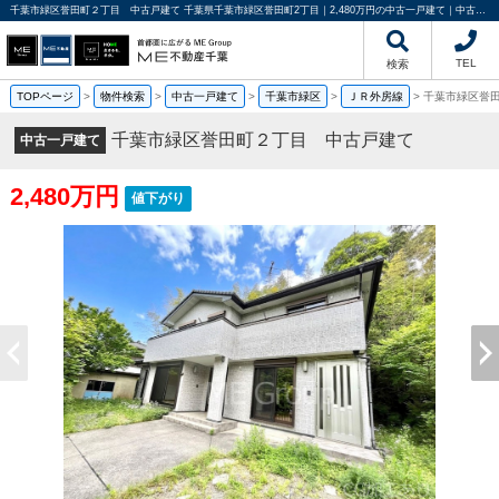
千葉市緑区誉田町２丁目 中古戸建て 千葉県千葉市緑区誉田町2丁目｜2,480万円の中古一戸建て｜中古住宅や中古物件情報｜ME不動産千葉
TEL
検索
TOPページ
>
物件検索
>
中古一戸建て
>
千葉市緑区
>
ＪＲ外房線
>
千葉市緑区誉
千葉市緑区誉田町２丁目 中古戸建て
中古一戸建て
2,480万円
値下がり