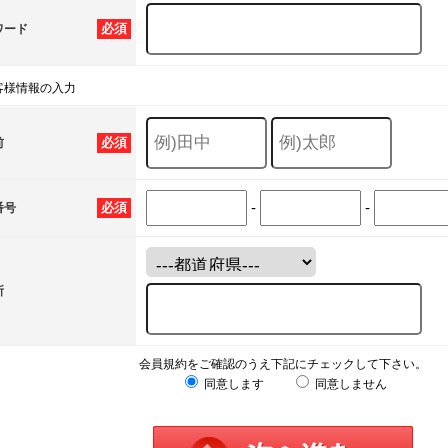
必須
ワード
客様情報の入力
必須
前
-
-
必須
番号
所
会員規約をご確認のうえ下記にチェックして下さい。
同意します
同意しません