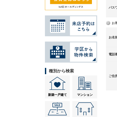
パス
お
お名
電話
種別から検索
ご住
新築一戸建て
マンション