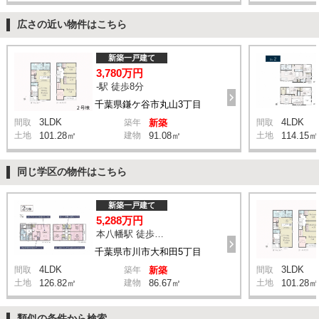
広さの近い物件はこちら
新築一戸建て
3,780万円
-駅 徒歩8分
千葉県鎌ケ谷市丸山3丁目
3LDK
4LDK
間取
築年
新築
間取
土地
101.28㎡
建物
91.08㎡
土地
114.15㎡
同じ学区の物件はこちら
新築一戸建て
5,288万円
本八幡駅 徒歩20分
千葉県市川市大和田5丁目
4LDK
3LDK
間取
築年
新築
間取
土地
126.82㎡
建物
86.67㎡
土地
101.28㎡
類似の条件から検索