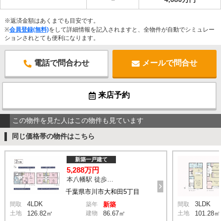
※返済金額はあくまでも目安です。
※
会員登録(無料)
をして詳細情報を記入されますと、全物件が自動でシミュレー
ションされとても便利になります。
電話で問合わせ
メールで問合せ
来店予約
この物件を見た人はこの物件も見ています
同じ価格帯の物件はこちら
新築一戸建て
5,288万円
本八幡駅 徒歩20分
千葉県市川市大和田5丁目
4LDK
3LDK
間取
築年
新築
間取
土地
126.82㎡
建物
86.67㎡
土地
101.28㎡