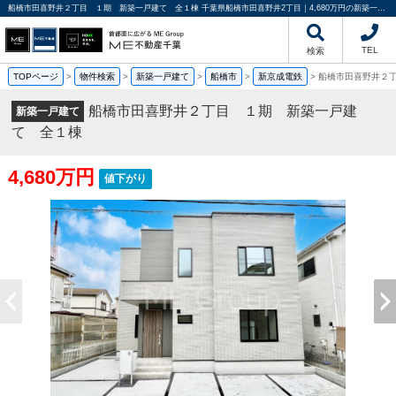
船橋市田喜野井２丁目 １期 新築一戸建て 全１棟 千葉県船橋市田喜野井2丁目｜4,680万円の新築一戸建て｜分譲住宅や新築物件｜ME不動産千葉
TEL
検索
TOPページ
>
物件検索
>
新築一戸建て
>
船橋市
>
新京成電鉄
>
船橋市田喜野井２
船橋市田喜野井２丁目 １期 新築一戸建
新築一戸建て
て 全１棟
4,680万円
値下がり