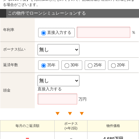
る場合がございます。
この物件でローンシミュレーションする
年利率
直接入力する
％
ボーナス払い
返済年数
35年
30年
25年
20年
直接入力する
頭金
万円
ボーナス
毎月のご返済額
物件価格
(×年2回)
－
－
4,680万円