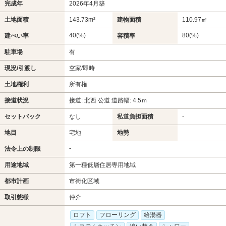
完成年
2026年4月築
土地面積
143.73m²
建物面積
110.97㎡
40(%)
80(%)
建ぺい率
容積率
駐車場
有
現況/引渡し
空家/即時
土地権利
所有権
接道状況
接道: 北西 公道 道路幅: 4.5ｍ
セットバック
なし
私道負担面積
-
地目
宅地
地勢
-
法令上の制限
用途地域
第一種低層住居専用地域
都市計画
市街化区域
取引態様
仲介
ロフト
フローリング
給湯器