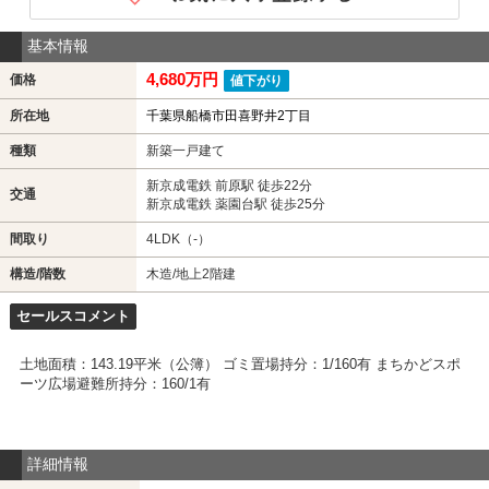
基本情報
4,680万円
価格
値下がり
所在地
千葉県船橋市田喜野井2丁目
種類
新築一戸建て
新京成電鉄 前原駅 徒歩22分
交通
新京成電鉄 薬園台駅 徒歩25分
間取り
4LDK（-）
構造/階数
木造/地上2階建
セールスコメント
土地面積：143.19平米（公簿） ゴミ置場持分：1/160有 まちかどスポ
ーツ広場避難所持分：160/1有
詳細情報