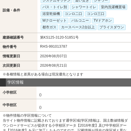
システムキッチン
追い焚き
シャワー
バス・トイレ別
シャワートイレ
室内洗濯機置場
設備・条件
浴室乾燥機
コンロ二口
コンロ三口
Wクローゼット
バルコニー
TVドアホン
都市ガス
カースペース2台以上
プライスダウン
建築確認番号
第KS125-3120-51851号
RHS-991013787
物件番号
情報更新日
2026年08月07日
次回更新日
2026年08月21日
※各種情報と差異がある場合は現況優先となります
学区情報
小学校区
()
中学校区
()
※物件情報の学区情報について
当サイト物件情報に記載されております通学区域(学区)情報は、国土数値情報ダ
ウンロードサービスが提供する小学校区データ【2016年度】及び中学校区デー
タ【2016年度】を元に加工したものですので、記載情報が現在の学区域と異な