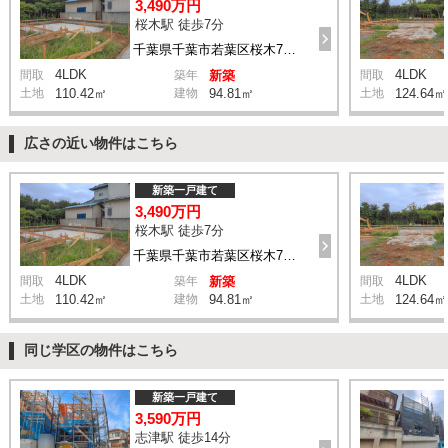
3,490万円
桜木駅 徒歩7分
千葉県千葉市若葉区桜木7丁目
4LDK
4LDK
間取
築年
新築
間取
土地
110.42㎡
建物
94.81㎡
土地
124.64㎡
広さの近い物件はこちら
新築一戸建て
3,490万円
桜木駅 徒歩7分
千葉県千葉市若葉区桜木7丁目
4LDK
4LDK
間取
築年
新築
間取
土地
110.42㎡
建物
94.81㎡
土地
124.64㎡
同じ学区の物件はこちら
新築一戸建て
3,590万円
志津駅 徒歩14分