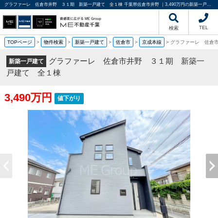
グラファーレ 佐倉市井野 ３１期 新築一戸建て 全１棟 千葉県佐倉市井野 ｜3,490万円の新築一戸建て｜分譲住宅や新築物件｜ME不動産千葉
TEL
検索
TOPページ
>
物件検索
>
新築一戸建て
>
佐倉市
>
京成本線
>
グラファーレ 佐倉
グラファーレ 佐倉市井野 ３１期 新築一
新築一戸建て
戸建て 全１棟
3,490万円
値下がり