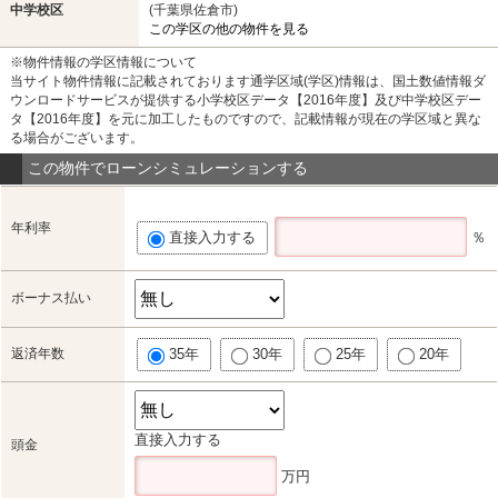
中学校区
(千葉県佐倉市)
この学区の他の物件を見る
※物件情報の学区情報について
当サイト物件情報に記載されております通学区域(学区)情報は、国土数値情報ダ
ウンロードサービスが提供する小学校区データ【2016年度】及び中学校区デー
タ【2016年度】を元に加工したものですので、記載情報が現在の学区域と異な
る場合がございます。
この物件でローンシミュレーションする
年利率
直接入力する
％
ボーナス払い
返済年数
35年
30年
25年
20年
直接入力する
頭金
万円