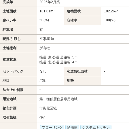
完成年
2026年2月築
土地面積
181.81m²
建物面積
102.26㎡
50(%)
100(%)
建ぺい率
容積率
駐車場
有
現況/引渡し
空家/即時
土地権利
所有権
接道: 東 公道 道路幅: 5ｍ
接道状況
接道: 北 公道 道路幅: 4ｍ
セットバック
なし
私道負担面積
-
地目
宅地
地勢
-
法令上の制限
用途地域
第一種低層住居専用地域
都市計画
市街化区域
取引態様
仲介
フローリング
給湯器
システムキッチン