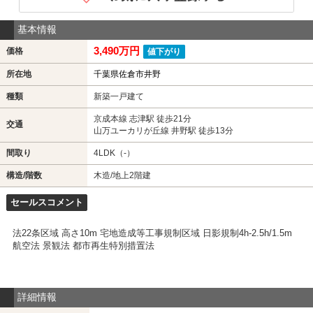
基本情報
3,490万円
価格
値下がり
所在地
千葉県佐倉市井野
種類
新築一戸建て
京成本線 志津駅 徒歩21分
交通
山万ユーカリが丘線 井野駅 徒歩13分
間取り
4LDK（-）
構造/階数
木造/地上2階建
セールスコメント
法22条区域 高さ10m 宅地造成等工事規制区域 日影規制4h-2.5h/1.5m
航空法 景観法 都市再生特別措置法
詳細情報