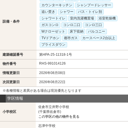
カウンターキッチン
シャンプードレッサー
追い焚き
シャワー
バス・トイレ別
シャワートイレ
室内洗濯機置場
浴室乾燥機
設備・条件
ガスコンロ
コンロ二口
コンロ三口
Wクローゼット
床下収納
バルコニー
TVドアホン
都市ガス
カースペース2台以上
プライスダウン
建築確認番号
第HPA-25-11318-1号
RHS-991014126
物件番号
情報更新日
2026年08月08日
次回更新日
2026年08月22日
※各種情報と差異がある場合は現況優先となります
学区情報
佐倉市立井野小学校
小学校区
(千葉県佐倉市)
この学区の他の物件を見る
志津中学校