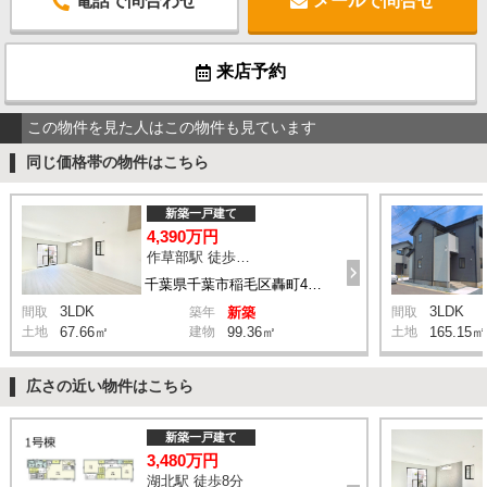
電話で問合わせ
メールで問合せ
来店予約
この物件を見た人はこの物件も見ています
同じ価格帯の物件はこちら
新築一戸建て
4,390万円
作草部駅 徒歩2分
千葉県千葉市稲毛区轟町4丁目
3LDK
3LDK
間取
築年
新築
間取
土地
67.66㎡
建物
99.36㎡
土地
165.15㎡
広さの近い物件はこちら
新築一戸建て
3,480万円
湖北駅 徒歩8分