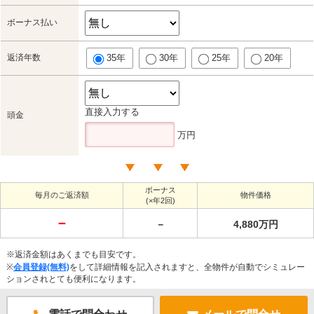
ボーナス払い
返済年数
35年
30年
25年
20年
直接入力する
頭金
万円
ボーナス
毎月のご返済額
物件価格
(×年2回)
－
－
4,880万円
※返済金額はあくまでも目安です。
※
会員登録(無料)
をして詳細情報を記入されますと、全物件が自動でシミュレー
ションされとても便利になります。