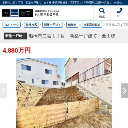
船橋市二宮１丁目 新築一戸建て 全１棟 千葉県船橋市二宮1丁目｜4,880万円の新築一戸建て｜分譲住宅や新築物件｜ME不動産千葉
TEL
検索
TOPページ
>
物件検索
>
新築一戸建て
>
船橋市
>
東葉高速鉄道
>
船橋市二宮１丁
船橋市二宮１丁目 新築一戸建て 全１棟
新築一戸建て
4,880万円