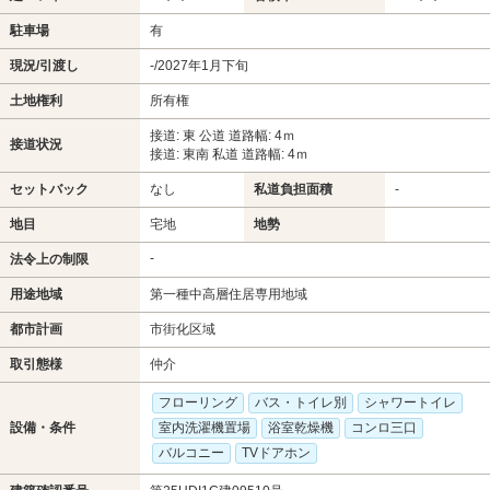
駐車場
有
現況/引渡し
-/2027年1月下旬
土地権利
所有権
接道: 東 公道 道路幅: 4ｍ
接道状況
接道: 東南 私道 道路幅: 4ｍ
セットバック
なし
私道負担面積
-
地目
宅地
地勢
-
法令上の制限
用途地域
第一種中高層住居専用地域
都市計画
市街化区域
取引態様
仲介
フローリング
バス・トイレ別
シャワートイレ
設備・条件
室内洗濯機置場
浴室乾燥機
コンロ三口
バルコニー
TVドアホン