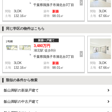
千葉県我孫子市湖北台3丁目
3LDK
3LDK
間取
築年
新築
間取
土地
132.16㎡
建物
98.01㎡
土地
67.66㎡
同じ学区の物件はこちら
新築一戸建て
3,480万円
湖北駅 徒歩8分
千葉県我孫子市湖北台3丁目
3LDK
3LDK
間取
築年
新築
間取
土地
132.16㎡
建物
98.01㎡
土地
67.66㎡
類似の条件から検索
飯山満駅の新築戸建て
飯山満駅の中古戸建て