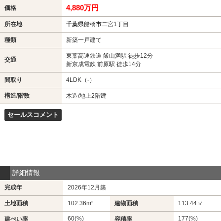
4,880万円
価格
所在地
千葉県船橋市二宮1丁目
種類
新築一戸建て
東葉高速鉄道 飯山満駅 徒歩12分
交通
新京成電鉄 前原駅 徒歩14分
間取り
4LDK（-）
構造/階数
木造/地上2階建
セールスコメント
詳細情報
完成年
2026年12月築
土地面積
102.36m²
建物面積
113.44㎡
60(%)
177(%)
建ぺい率
容積率