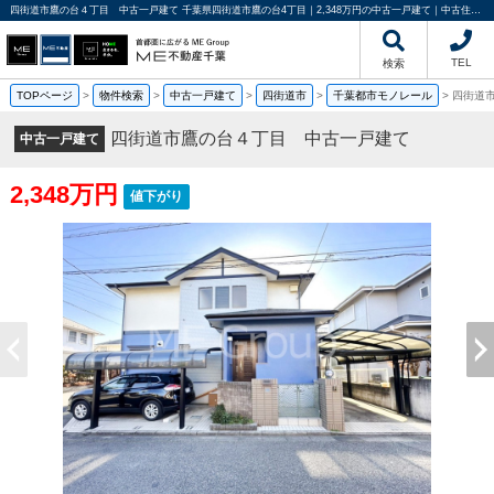
四街道市鷹の台４丁目 中古一戸建て 千葉県四街道市鷹の台4丁目｜2,348万円の中古一戸建て｜中古住宅や中古物件情報｜ME不動産千葉
TEL
検索
TOPページ
>
物件検索
>
中古一戸建て
>
四街道市
>
千葉都市モノレール
>
四街道
四街道市鷹の台４丁目 中古一戸建て
中古一戸建て
2,348万円
値下がり