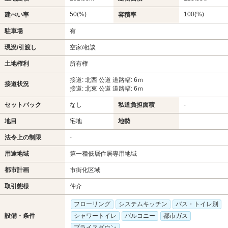
50(%)
100(%)
建ぺい率
容積率
駐車場
有
現況/引渡し
空家/相談
土地権利
所有権
接道: 北西 公道 道路幅: 6ｍ
接道状況
接道: 北東 公道 道路幅: 6ｍ
セットバック
なし
私道負担面積
-
地目
宅地
地勢
-
法令上の制限
用途地域
第一種低層住居専用地域
都市計画
市街化区域
取引態様
仲介
フローリング
システムキッチン
バス・トイレ別
設備・条件
シャワートイレ
バルコニー
都市ガス
プライスダウン