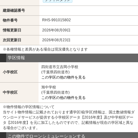
建築確認番号
RHS-991015802
物件番号
情報更新日
2026年08月09日
次回更新日
2026年08月23日
※各種情報と差異がある場合は現況優先となります
学区情報
四街道市立吉岡小学校
小学校区
(千葉県四街道市)
この学区の他の物件を見る
旭中学校
中学校区
(千葉県四街道市)
この学区の他の物件を見る
※物件情報の学区情報について
当サイト物件情報に記載されております通学区域(学区)情報は、国土数値情報ダ
ウンロードサービスが提供する小学校区データ【2016年度】及び中学校区デー
タ【2016年度】を元に加工したものですので、記載情報が現在の学区域と異な
る場合がございます。
この物件でローンシミュレーションする