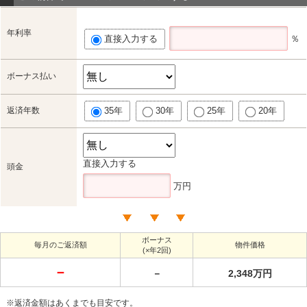
年利率
直接入力する
％
ボーナス払い
返済年数
35年
30年
25年
20年
直接入力する
頭金
万円
ボーナス
毎月のご返済額
物件価格
(×年2回)
－
－
2,348万円
※返済金額はあくまでも目安です。