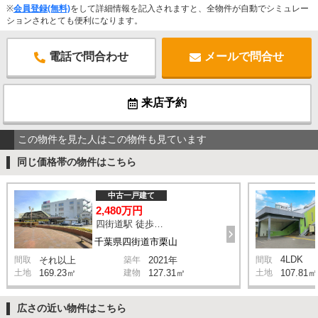
※
会員登録(無料)
をして詳細情報を記入されますと、全物件が自動でシミュレー
ションされとても便利になります。
電話で問合わせ
メールで問合せ
来店予約
この物件を見た人はこの物件も見ています
同じ価格帯の物件はこちら
中古一戸建て
2,480万円
四街道駅 徒歩25分
千葉県四街道市栗山
4LDK
間取
それ以上
築年
2021年
間取
土地
169.23㎡
建物
127.31㎡
土地
107.81㎡
広さの近い物件はこちら