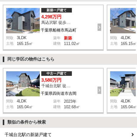
新築一戸建て
4,298万円
馬込沢駅 徒歩17分
千葉県船橋市馬込町
3LDK
4LDK
間取
築年
新築
間取
土地
165.15㎡
建物
111.02㎡
土地
165.15㎡
同じ学区の物件はこちら
中古一戸建て
3,580万円
千城台北駅 徒歩14分
千葉県四街道市吉岡
4LDK
4LDK
間取
築年
2023年
間取
土地
165.04㎡
建物
102.68㎡
土地
165.04㎡
類似の条件から検索
千城台北駅の新築戸建て