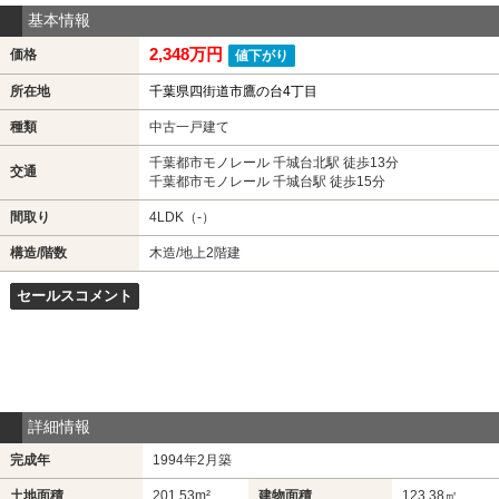
基本情報
2,348万円
価格
値下がり
所在地
千葉県四街道市鷹の台4丁目
種類
中古一戸建て
千葉都市モノレール 千城台北駅 徒歩13分
交通
千葉都市モノレール 千城台駅 徒歩15分
間取り
4LDK（-）
構造/階数
木造/地上2階建
セールスコメント
詳細情報
完成年
1994年2月築
土地面積
201.53m²
建物面積
123.38㎡