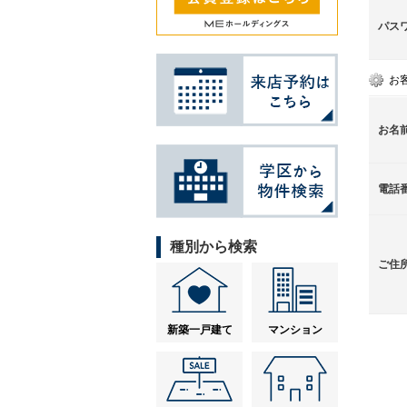
パス
お
お名
電話
種別から検索
ご住
新築一戸建て
マンション