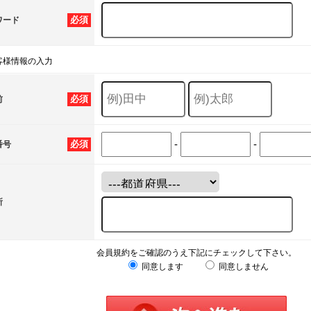
必須
ワード
客様情報の入力
必須
前
-
-
必須
番号
所
会員規約をご確認のうえ下記にチェックして下さい。
同意します
同意しません