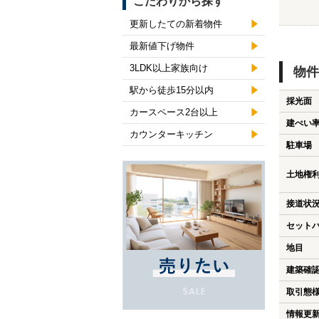
こだわりから探す
更新したての新着物件
最新値下げ物件
3LDK以上家族向け
物件
駅から徒歩15分以内
採光面
カースペース2台以上
建ぺい
カウンターキッチン
駐車場
土地権
接道状
セット
地目
建築確
取引態
情報更