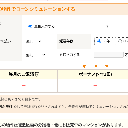
の物件でローンシミュレーションする
率
直接入力する
％
ナス払い
返済年数
35年
3
直接入力する
万
毎月のご返済額
ボーナス(×年2回)
－
－
金額はあくまでも目安です。
録(無料)
をして詳細情報を記入されますと、全物件が自動でシミュレーションされ
らの物件は複数区画の分譲地・他にも販売中のマンションがあります。