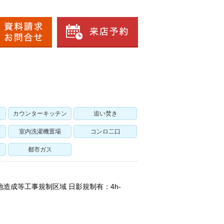
カウンターキッチン
追い焚き
室内洗濯機置場
コンロ二口
都市ガス
地造成等工事規制区域 日影規制有：4h-