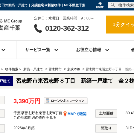
物件検索
0万円の新築一戸建て｜分譲住宅や新築物件｜ME不動産千葉
定休日：水曜日 営業時間：9：00～
1分クイ
0120-362-312
サービス一覧
お役立ち情報
>
>
>
>
物件検索
>
新築一戸建て
習志野市
京成本線
習志野市東習志野８丁目 新築
習志野市東習志野８丁目 新築一戸建て 全２
戸建て
3,390万円
千葉県習志野市東習志野8丁目
89.4
土地面積
MAPで確認
この地域周辺の物件を見る
2026年8月築
3LD
間取り