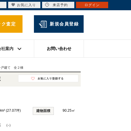
お気に入り
来店予約
ログイン
ック査定
新規会員登録
会社案内
お問い合わせ
一戸建て 全２棟
棟
9m² (27.07坪)
90.25㎡
建物面積
K （-）