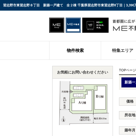
習志野市東習志野８丁目 新築一戸建て 全２棟 千葉県習志野市東習志野8丁目｜3,39
物件検索
特集エリア
TOPページ
お気軽にお問い合わせください
新築一
価格
所在地
築年月