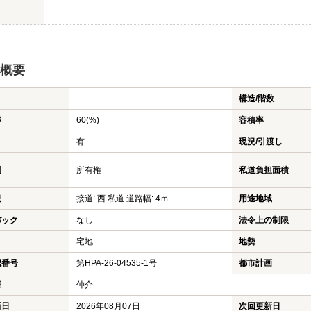
概要
-
構造/階数
率
60(%)
容積率
有
現況/引渡し
利
所有権
私道負担面積
況
接道: 西 私道 道路幅: 4ｍ
用途地域
バック
なし
法令上の制限
宅地
地勢
認番号
第HPA-26-04535-1号
都市計画
様
仲介
新日
2026年08月07日
次回更新日