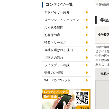
コンテンツ一覧
※各種情
アドバイザー紹介
学区
ローンシミュレーション
よくある質問
お客様の声
小学校
特典・サービス
※物件情
当社が選ばれる理由
当サイト
中学校区
ご購入の流れ
国土数値
象となり
ライフプラン相談
売却のご相談
実花
WEBパンフレット