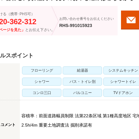
ける（携帯･PHS可）
お問い合わせ番号をお伝えください
20-362-312
RHS-991015923
ページを見た」
とお伝え下さい。
ルスポイント
フローリング
給湯器
システムキッチン
シャワー
バス・トイレ別
シャワートイレ
コンロ三口
バルコニー
TVドアホン
容積率：前面道路幅員制限 法第22条区域 第1種高度地区 宅
スコメント
2.5h/4m 重要土地調査法 掘削承諾有