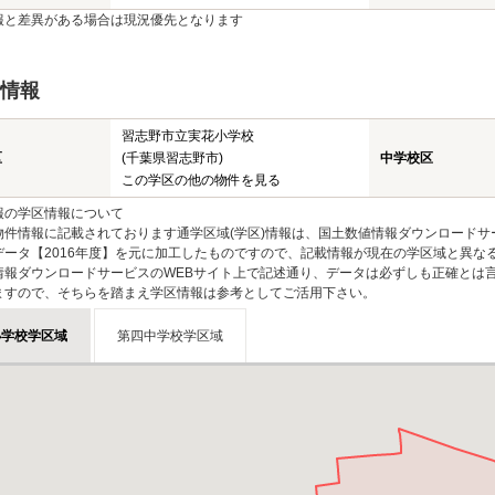
報と差異がある場合は現況優先となります
情報
習志野市立実花小学校
区
(千葉県習志野市)
中学校区
この学区の他の物件を見る
報の学区情報について
物件情報に記載されております通学区域(学区)情報は、国土数値情報ダウンロードサ
データ【2016年度】を元に加工したものですので、記載情報が現在の学区域と異な
情報ダウンロードサービスのWEBサイト上で記述通り、データは必ずしも正確とは言
ますので、そちらを踏まえ学区情報は参考としてご活用下さい。
小学校学区域
第四中学校学区域