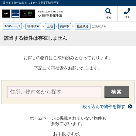
該当する物件は存在しません｜ME不動産千葉
TEL
検索
TOPページ
>
物件検索
>
土地
>
白井市
>
北総鉄道
ご成約済み
該当する物件は存在しません
お探しの物件はご成約済みとなっております。
下記にて再検索をお願いたします。
絞り込んで物件を探す
ホームページに掲載されていない物件も
多数ございます。
お手数ですが、