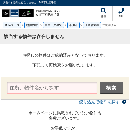
該当する物件は存在しません｜ME不動産千葉
TEL
検索
TOPページ
>
物件検索
>
中古一戸建て
>
市川市
>
ＪＲ総武線
ご成約済み
該当する物件は存在しません
お探しの物件はご成約済みとなっております。
下記にて再検索をお願いたします。
絞り込んで物件を探す
ホームページに掲載されていない物件も
多数ございます。
お手数ですが、