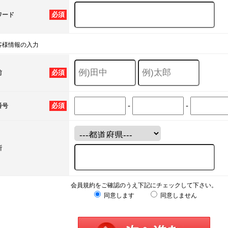
必須
ワード
客様情報の入力
必須
前
-
-
必須
番号
所
会員規約をご確認のうえ下記にチェックして下さい。
同意します
同意しません