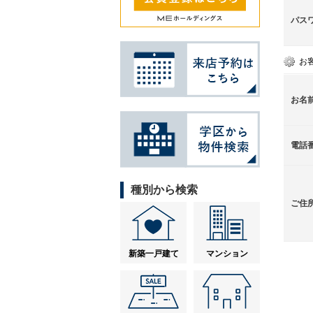
パス
お
お名
電話
種別から検索
ご住
新築一戸建て
マンション