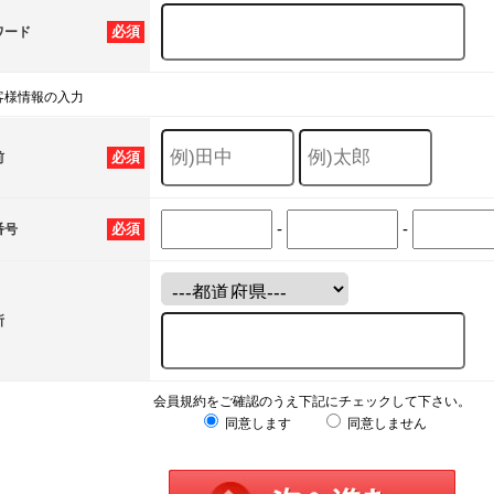
必須
ワード
客様情報の入力
必須
前
-
-
必須
番号
所
会員規約をご確認のうえ下記にチェックして下さい。
同意します
同意しません