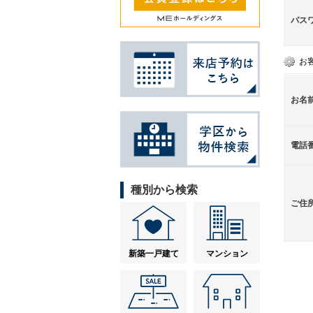
パス
お
お名
電話
種別から検索
ご住
新築一戸建て
マンション