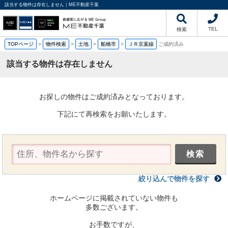
該当する物件は存在しません｜ME不動産千葉
TEL
検索
TOPページ
>
物件検索
>
土地
>
船橋市
>
ＪＲ京葉線
ご成約済み
該当する物件は存在しません
お探しの物件はご成約済みとなっております。
下記にて再検索をお願いたします。
絞り込んで物件を探す
ホームページに掲載されていない物件も
多数ございます。
お手数ですが、