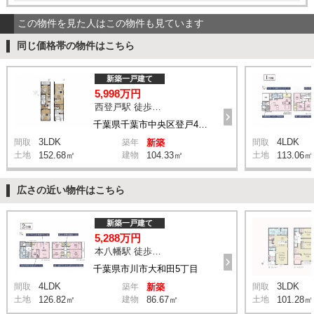
この物件を見た人はこの物件も見ています
同じ価格帯の物件はこちら
新築一戸建て
5,998万円
西登戸駅 徒歩4分
千葉県千葉市中央区登戸4丁目
3LDK
4LDK
間取
築年
新築
間取
土地
152.68㎡
建物
104.33㎡
土地
113.06㎡
広さの近い物件はこちら
新築一戸建て
5,288万円
本八幡駅 徒歩20分
千葉県市川市大和田5丁目
4LDK
3LDK
間取
築年
新築
間取
土地
126.82㎡
建物
86.67㎡
土地
101.28㎡