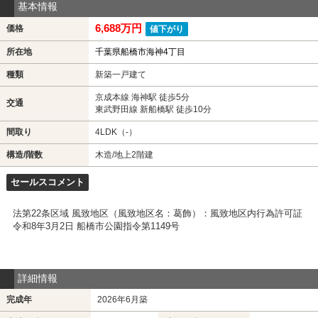
基本情報
6,688万円
価格
値下がり
所在地
千葉県船橋市海神4丁目
種類
新築一戸建て
京成本線 海神駅 徒歩5分
交通
東武野田線 新船橋駅 徒歩10分
間取り
4LDK（-）
構造/階数
木造/地上2階建
セールスコメント
法第22条区域 風致地区（風致地区名：葛飾）：風致地区内行為許可証
令和8年3月2日 船橋市公園指令第1149号
詳細情報
完成年
2026年6月築