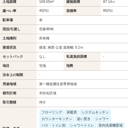
土地面積
109.55m²
建物面積
87.14㎡
40(%)
80(%)
建ぺい率
容積率
駐車場
有
現況/引渡し
空家/即時
土地権利
所有権
接道状況
接道: 南西 公道 道路幅: 5.2ｍ
セットバック
なし
私道負担面積
-
地目
宅地
地勢
-
法令上の制限
用途地域
第一種低層住居専用地域
都市計画
市街化区域
取引態様
仲介
フローリング
床暖房
システムキッチン
カウンターキッチン
追い焚き
シャワー
バス・トイレ別
シャワートイレ
室内洗濯機置場