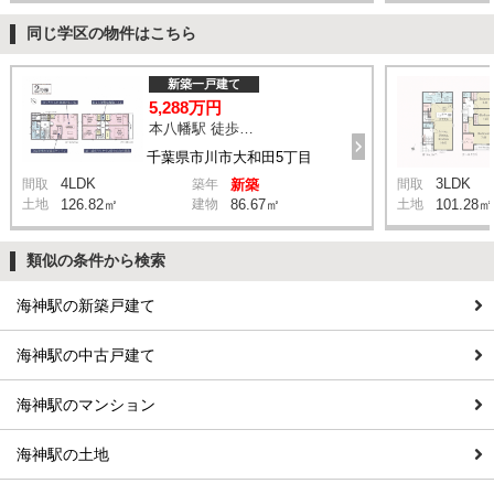
同じ学区の物件はこちら
新築一戸建て
5,288万円
本八幡駅 徒歩20分
千葉県市川市大和田5丁目
4LDK
3LDK
間取
築年
新築
間取
土地
126.82㎡
建物
86.67㎡
土地
101.28㎡
類似の条件から検索
海神駅の新築戸建て
海神駅の中古戸建て
海神駅のマンション
海神駅の土地