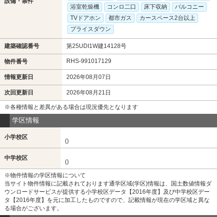
設備・条件
浴室乾燥機
コンロ二口
床下収納
バルコニー
TVドアホン
都市ガス
カースペース2台以上
プライスダウン
建築確認番号
第25UDI1W建14128号
RHS-991017129
物件番号
情報更新日
2026年08月07日
次回更新日
2026年08月21日
※各種情報と差異がある場合は現況優先となります
学区情報
小学校区
()
中学校区
()
※物件情報の学区情報について
当サイト物件情報に記載されております通学区域(学区)情報は、国土数値情報ダ
ウンロードサービスが提供する小学校区データ【2016年度】及び中学校区デー
タ【2016年度】を元に加工したものですので、記載情報が現在の学区域と異な
る場合がございます。