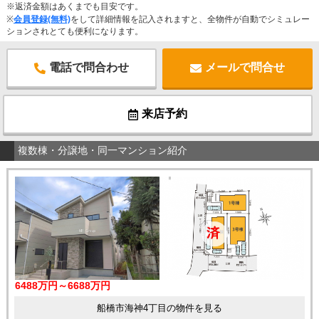
※返済金額はあくまでも目安です。
※
会員登録(無料)
をして詳細情報を記入されますと、全物件が自動でシミュレー
ションされとても便利になります。
電話で問合わせ
メールで問合せ
来店予約
複数棟・分譲地・同一マンション紹介
6488万円～6688万円
船橋市海神4丁目の物件を見る