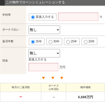
この物件でローンシミュレーションする
年利率
直接入力する
％
ボーナス払い
返済年数
35年
30年
25年
20年
直接入力する
頭金
万円
ボーナス
毎月のご返済額
物件価格
(×年2回)
－
－
6,688万円