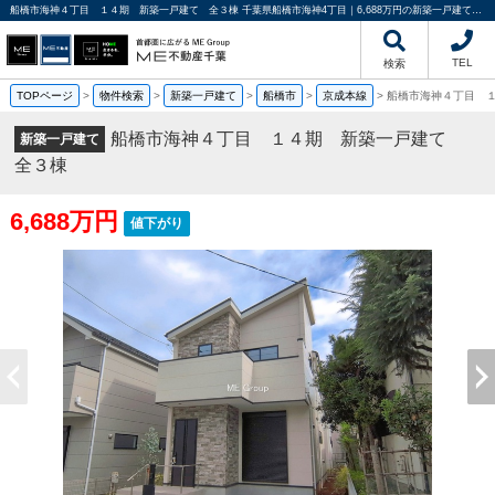
船橋市海神４丁目 １４期 新築一戸建て 全３棟 千葉県船橋市海神4丁目｜6,688万円の新築一戸建て｜分譲住宅や新築物件｜ME不動産千葉
TEL
検索
TOPページ
>
物件検索
>
新築一戸建て
>
船橋市
>
京成本線
>
船橋市海神４丁目 
船橋市海神４丁目 １４期 新築一戸建て
新築一戸建て
全３棟
6,688万円
値下がり