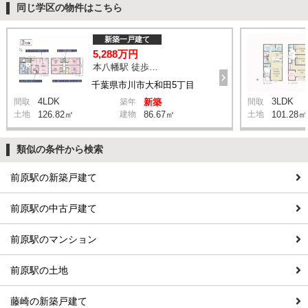
同じ学区の物件はこちら
新築一戸建て
5,288万円
本八幡駅 徒歩20分
千葉県市川市大和田5丁目
4LDK
3LDK
間取
築年
新築
間取
土地
126.82㎡
建物
86.67㎡
土地
101.28㎡
類似の条件から検索
前原駅の新築戸建て
前原駅の中古戸建て
前原駅のマンション
前原駅の土地
藤崎の新築戸建て