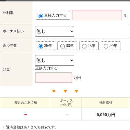
年利率
直接入力する
％
ボーナス払い
返済年数
35年
30年
25年
20年
直接入力する
頭金
万円
ボーナス
毎月のご返済額
物件価格
(×年2回)
－
－
5,090万円
※返済金額はあくまでも目安です。