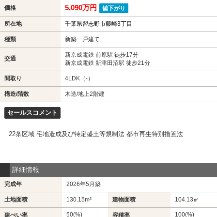
5,090万円
価格
値下がり
所在地
千葉県習志野市藤崎3丁目
種類
新築一戸建て
新京成電鉄 前原駅 徒歩17分
交通
新京成電鉄 新津田沼駅 徒歩21分
間取り
4LDK（-）
構造/階数
木造/地上2階建
セールスコメント
22条区域 宅地造成及び特定盛土等規制法 都市再生特別措置法
詳細情報
完成年
2026年5月築
土地面積
130.15m²
建物面積
104.13㎡
50(%)
100(%)
建ぺい率
容積率