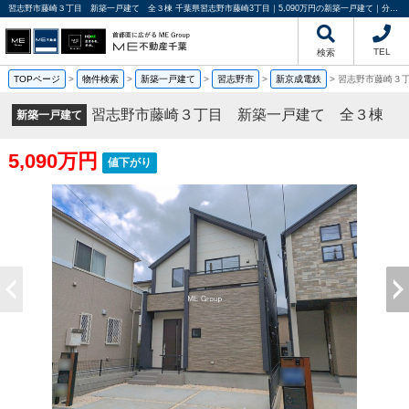
習志野市藤崎３丁目 新築一戸建て 全３棟 千葉県習志野市藤崎3丁目｜5,090万円の新築一戸建て｜分譲住宅や新築物件｜ME不動産千葉
TEL
検索
TOPページ
>
物件検索
>
新築一戸建て
>
習志野市
>
新京成電鉄
>
習志野市藤崎３
習志野市藤崎３丁目 新築一戸建て 全３棟
新築一戸建て
5,090万円
値下がり