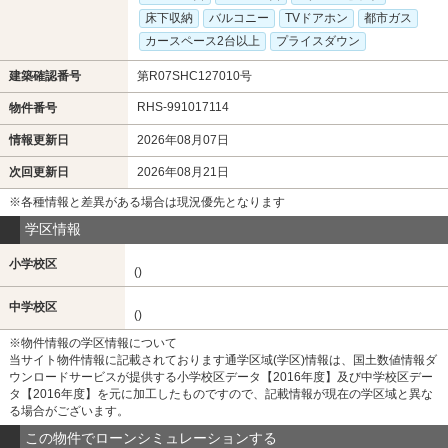
床下収納
バルコニー
TVドアホン
都市ガス
カースペース2台以上
プライスダウン
建築確認番号
第R07SHC127010号
RHS-991017114
物件番号
情報更新日
2026年08月07日
次回更新日
2026年08月21日
※各種情報と差異がある場合は現況優先となります
学区情報
小学校区
()
中学校区
()
※物件情報の学区情報について
当サイト物件情報に記載されております通学区域(学区)情報は、国土数値情報ダ
ウンロードサービスが提供する小学校区データ【2016年度】及び中学校区デー
タ【2016年度】を元に加工したものですので、記載情報が現在の学区域と異な
る場合がございます。
この物件でローンシミュレーションする