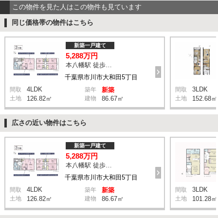
この物件を見た人はこの物件も見ています
同じ価格帯の物件はこちら
新築一戸建て
5,288万円
本八幡駅 徒歩20分
千葉県市川市大和田5丁目
4LDK
3LDK
間取
築年
新築
間取
土地
126.82㎡
建物
86.67㎡
土地
152.68㎡
広さの近い物件はこちら
新築一戸建て
5,288万円
本八幡駅 徒歩20分
千葉県市川市大和田5丁目
4LDK
3LDK
間取
築年
新築
間取
土地
126.82㎡
建物
86.67㎡
土地
101.28㎡