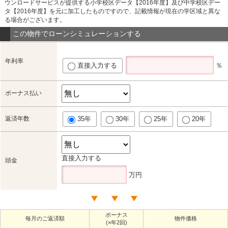
ウンロードサービスが提供する小学校区データ【2016年度】及び中学校区デー
タ【2016年度】を元に加工したものですので、記載情報が現在の学区域と異な
る場合がございます。
この物件でローンシミュレーションする
年利率
直接入力する
％
ボーナス払い
返済年数
35年
30年
25年
20年
直接入力する
頭金
万円
ボーナス
毎月のご返済額
物件価格
(×年2回)