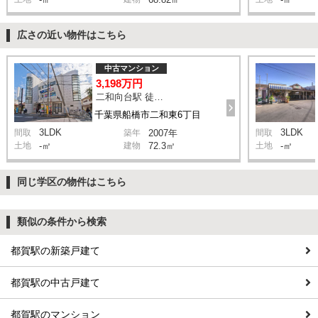
広さの近い物件はこちら
中古マンション
3,198万円
二和向台駅 徒歩6分
千葉県船橋市二和東6丁目
3LDK
3LDK
間取
築年
2007年
間取
土地
-㎡
建物
72.3㎡
土地
-㎡
同じ学区の物件はこちら
類似の条件から検索
都賀駅の新築戸建て
都賀駅の中古戸建て
都賀駅のマンション