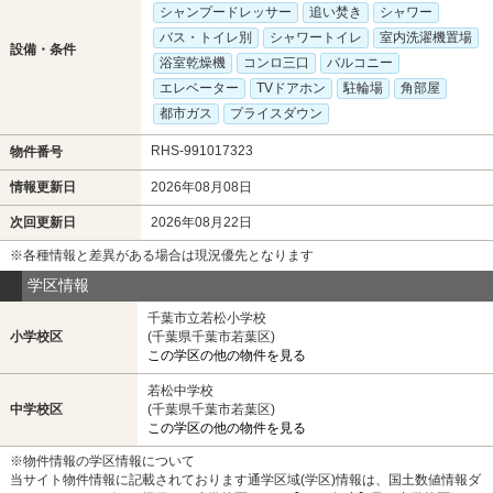
シャンプードレッサー
追い焚き
シャワー
バス・トイレ別
シャワートイレ
室内洗濯機置場
設備・条件
浴室乾燥機
コンロ三口
バルコニー
エレベーター
TVドアホン
駐輪場
角部屋
都市ガス
プライスダウン
RHS-991017323
物件番号
情報更新日
2026年08月08日
次回更新日
2026年08月22日
※各種情報と差異がある場合は現況優先となります
学区情報
千葉市立若松小学校
小学校区
(千葉県千葉市若葉区)
この学区の他の物件を見る
若松中学校
中学校区
(千葉県千葉市若葉区)
この学区の他の物件を見る
※物件情報の学区情報について
当サイト物件情報に記載されております通学区域(学区)情報は、国土数値情報ダ