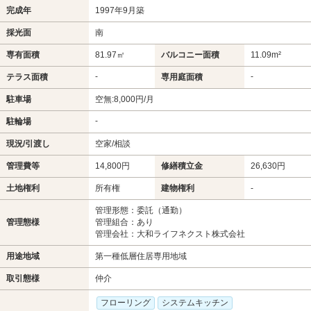
完成年
1997年9月築
採光面
南
専有面積
81.97㎡
バルコニー面積
11.09m²
-
-
テラス面積
専用庭面積
駐車場
空無:8,000円/月
-
駐輪場
現況/引渡し
空家/相談
管理費等
14,800円
修繕積立金
26,630円
土地権利
所有権
建物権利
-
管理形態：委託（通勤）
管理態様
管理組合：あり
管理会社：大和ライフネクスト株式会社
用途地域
第一種低層住居専用地域
取引態様
仲介
フローリング
システムキッチン