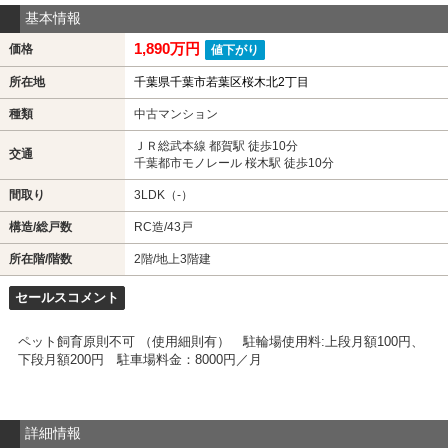
基本情報
1,890万円
価格
値下がり
所在地
千葉県千葉市若葉区桜木北2丁目
種類
中古マンション
ＪＲ総武本線 都賀駅 徒歩10分
交通
千葉都市モノレール 桜木駅 徒歩10分
間取り
3LDK（-）
構造/総戸数
RC造/43戸
所在階/階数
2階/地上3階建
セールスコメント
ペット飼育原則不可 （使用細則有） 駐輪場使用料:上段月額100円、
下段月額200円 駐車場料金：8000円／月
詳細情報