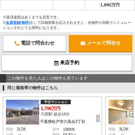
1,890万円
※返済金額はあくまでも目安です。
※
会員登録(無料)
をして詳細情報を記入されますと、全物件が自動でシミュレー
ションされとても便利になります。
電話で問合わせ
メールで問合せ
来店予約
この物件を見た人はこの物件も見ています
同じ価格帯の物件はこちら
中古マンション
1,798万円
六実駅 徒歩14分
千葉県松戸市六高台2丁目
3LDK
3LDK
間取
築年
1988年
間取
土地
-㎡
建物
68.82㎡
土地
-㎡