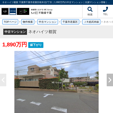
ネオハイツ都賀 千葉県千葉市若葉区桜木北2丁目｜1,890万円の中古マンション｜分譲マンション情報｜ME不動産千葉
TEL
検索
TOPページ
>
物件検索
>
中古マンション
>
千葉市若葉区
>
ＪＲ総武本線
>
ネオハ
ネオハイツ都賀
中古マンション
1,890万円
値下がり