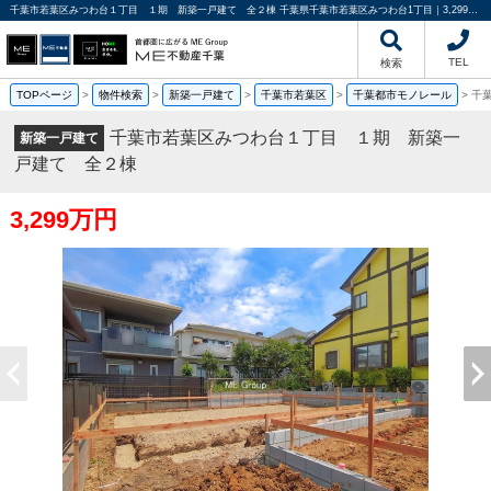
千葉市若葉区みつわ台１丁目 １期 新築一戸建て 全２棟 千葉県千葉市若葉区みつわ台1丁目｜3,299万円の新築一戸建て｜分譲住宅や新築物件｜ME不動産千葉
TEL
検索
TOPページ
>
物件検索
>
新築一戸建て
>
千葉市若葉区
>
千葉都市モノレール
>
千
千葉市若葉区みつわ台１丁目 １期 新築一
新築一戸建て
戸建て 全２棟
3,299万円