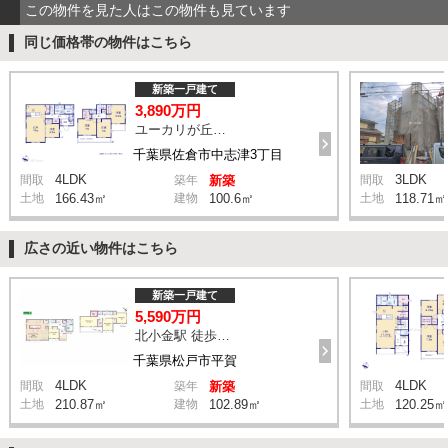
この物件を見た人はこの物件も見ています
同じ価格帯の物件はこちら
新築一戸建て
3,890万円
ユーカリが丘駅 徒歩16分
千葉県佐倉市中志津3丁目
4LDK
3LDK
間取
築年
新築
間取
土地
166.43㎡
建物
100.6㎡
土地
118.71㎡
広さの近い物件はこちら
新築一戸建て
5,590万円
北小金駅 徒歩9分
千葉県松戸市平賀
4LDK
4LDK
間取
築年
新築
間取
土地
210.87㎡
建物
102.89㎡
土地
120.25㎡