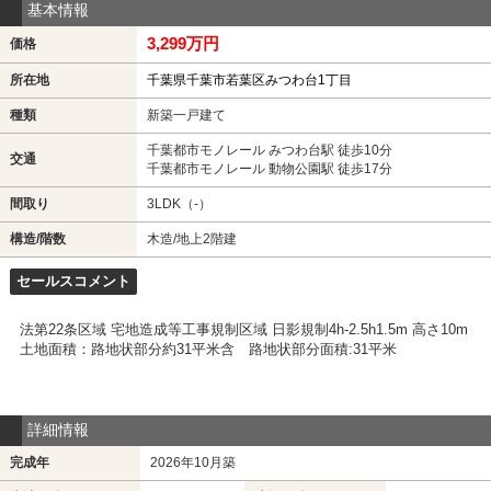
基本情報
3,299万円
価格
所在地
千葉県千葉市若葉区みつわ台1丁目
種類
新築一戸建て
千葉都市モノレール みつわ台駅 徒歩10分
交通
千葉都市モノレール 動物公園駅 徒歩17分
間取り
3LDK（-）
構造/階数
木造/地上2階建
セールスコメント
法第22条区域 宅地造成等工事規制区域 日影規制4h-2.5h1.5m 高さ10m
土地面積：路地状部分約31平米含 路地状部分面積:31平米
詳細情報
完成年
2026年10月築