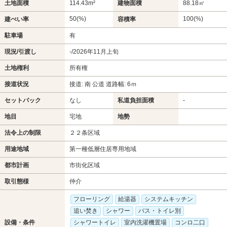
土地面積
114.43m²
建物面積
88.18㎡
50(%)
100(%)
建ぺい率
容積率
駐車場
有
現況/引渡し
-/2026年11月上旬
土地権利
所有権
接道状況
接道: 南 公道 道路幅: 6ｍ
セットバック
なし
私道負担面積
-
地目
宅地
地勢
法令上の制限
２２条区域
用途地域
第一種低層住居専用地域
都市計画
市街化区域
取引態様
仲介
フローリング
給湯器
システムキッチン
追い焚き
シャワー
バス・トイレ別
設備・条件
シャワートイレ
室内洗濯機置場
コンロ二口