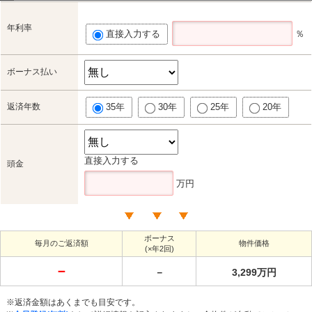
年利率
直接入力する
％
ボーナス払い
返済年数
35年
30年
25年
20年
直接入力する
頭金
万円
ボーナス
毎月のご返済額
物件価格
(×年2回)
－
－
3,299万円
※返済金額はあくまでも目安です。