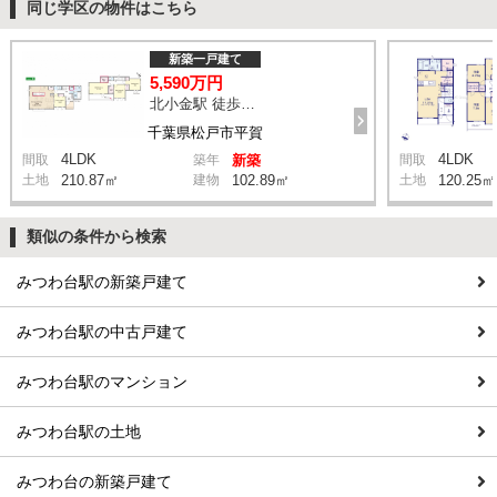
同じ学区の物件はこちら
新築一戸建て
5,590万円
北小金駅 徒歩9分
千葉県松戸市平賀
4LDK
4LDK
間取
築年
新築
間取
土地
210.87㎡
建物
102.89㎡
土地
120.25㎡
類似の条件から検索
みつわ台駅の新築戸建て
みつわ台駅の中古戸建て
みつわ台駅のマンション
みつわ台駅の土地
みつわ台の新築戸建て