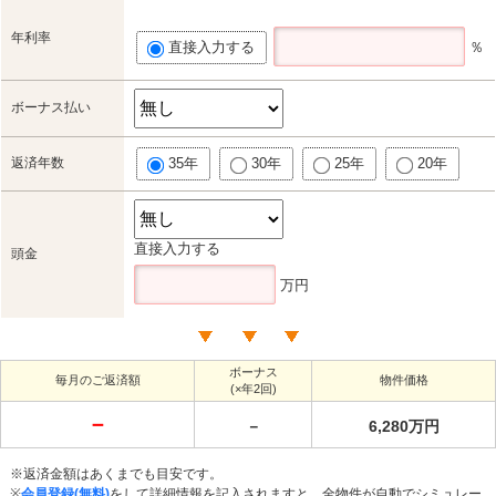
年利率
直接入力する
％
ボーナス払い
返済年数
35年
30年
25年
20年
直接入力する
頭金
万円
ボーナス
毎月のご返済額
物件価格
(×年2回)
－
－
6,280万円
※返済金額はあくまでも目安です。
※
会員登録(無料)
をして詳細情報を記入されますと、全物件が自動でシミュレー