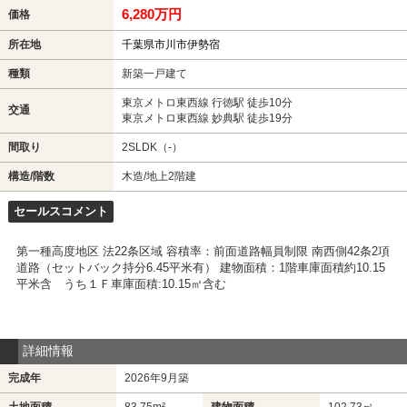
6,280万円
価格
所在地
千葉県市川市伊勢宿
種類
新築一戸建て
東京メトロ東西線 行徳駅 徒歩10分
交通
東京メトロ東西線 妙典駅 徒歩19分
間取り
2SLDK（-）
構造/階数
木造/地上2階建
セールスコメント
第一種高度地区 法22条区域 容積率：前面道路幅員制限 南西側42条2項
道路（セットバック持分6.45平米有） 建物面積：1階車庫面積約10.15
平米含 うち１Ｆ車庫面積:10.15㎡含む
詳細情報
完成年
2026年9月築