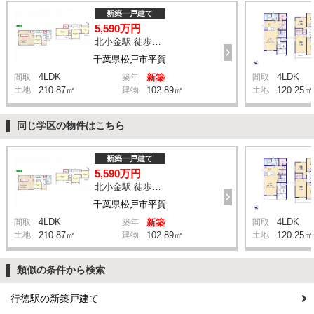
新築一戸建て
5,590万円
北小金駅 徒歩9分
千葉県松戸市平賀
4LDK
4LDK
間取
築年
新築
間取
土地
210.87㎡
建物
102.89㎡
土地
120.25㎡
同じ学区の物件はこちら
新築一戸建て
5,590万円
北小金駅 徒歩9分
千葉県松戸市平賀
4LDK
4LDK
間取
築年
新築
間取
土地
210.87㎡
建物
102.89㎡
土地
120.25㎡
類似の条件から検索
行徳駅の新築戸建て