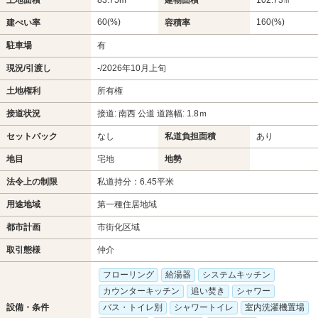
土地面積
83.75m²
建物面積
102.73㎡
60(%)
160(%)
建ぺい率
容積率
駐車場
有
現況/引渡し
-/2026年10月上旬
土地権利
所有権
接道状況
接道: 南西 公道 道路幅: 1.8ｍ
セットバック
なし
私道負担面積
あり
地目
宅地
地勢
法令上の制限
私道持分：6.45平米
用途地域
第一種住居地域
都市計画
市街化区域
取引態様
仲介
フローリング
給湯器
システムキッチン
カウンターキッチン
追い焚き
シャワー
設備・条件
バス・トイレ別
シャワートイレ
室内洗濯機置場