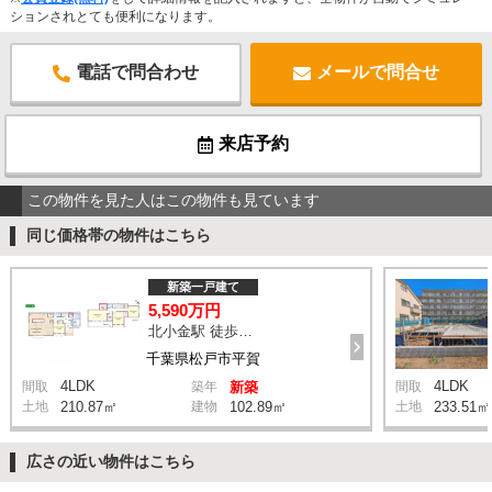
ションされとても便利になります。
電話で問合わせ
メールで問合せ
来店予約
この物件を見た人はこの物件も見ています
同じ価格帯の物件はこちら
新築一戸建て
5,590万円
北小金駅 徒歩9分
千葉県松戸市平賀
4LDK
4LDK
間取
築年
新築
間取
土地
210.87㎡
建物
102.89㎡
土地
233.51㎡
広さの近い物件はこちら