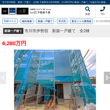
市川市伊勢宿 新築一戸建て 全2棟 千葉県市川市伊勢宿 ｜6,280万円の新築一戸建て｜分譲住宅や新築物件｜ME不動産千葉
TEL
検索
TOPページ
>
物件検索
>
新築一戸建て
>
市川市
>
東京メトロ東西線
>
市川市伊勢
市川市伊勢宿 新築一戸建て 全2棟
新築一戸建て
6,280万円