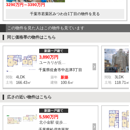
3290万円～3390万円
千葉市若葉区みつわ台1丁目の物件を見る
この物件を見た人はこの物件も見ています
同じ価格帯の物件はこちら
新築一戸建て
3,890万円
ユーカリが丘駅 徒歩16分
千葉県佐倉市中志津3丁目
4LDK
3LDK
間取
築年
新築
間取
土地
166.43㎡
建物
100.6㎡
土地
118.71㎡
広さの近い物件はこちら
新築一戸建て
5,590万円
北小金駅 徒歩9分
千葉県松戸市平賀