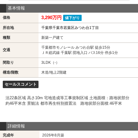
基本情報
3,290万円
価格
値下がり
所在地
千葉県千葉市若葉区みつわ台1丁目
種類
新築一戸建て
千葉都市モノレール みつわ台駅 徒歩15分
交通
ＪＲ総武線 千葉駅 団地入口 バス16分 停歩1分
間取り
3LDK（-）
構造/階数
木造/地上2階建
セールスコメント
法22条区域 高さ10m 宅地造成等工事規制区域 土地面積：路地状部分
約46平米含 景観法 都市再生特別措置法 路地状部分面積:46平米
詳細情報
完成年
2026年8月築