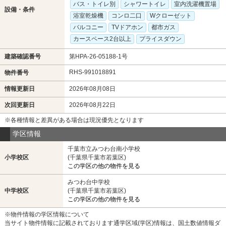
バス・トイレ別
シャワートイレ
室内洗濯機置場
設備・条件
浴室乾燥機
コンロ二口
Wクローゼット
バルコニー
TVドアホン
都市ガス
カースペース2台以上
プライスダウン
建築確認番号
第HPA-26-05188-1号
RHS-991018891
物件番号
情報更新日
2026年08月08日
次回更新日
2026年08月22日
※各種情報と差異がある場合は現況優先となります
学区情報
千葉市立みつわ台南小学校
小学校区
(千葉県千葉市若葉区)
この学区の他の物件を見る
みつわ台中学校
中学校区
(千葉県千葉市若葉区)
この学区の他の物件を見る
※物件情報の学区情報について
当サイト物件情報に記載されております通学区域(学区)情報は、国土数値情報ダ