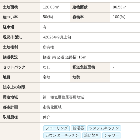
土地面積
120.03m²
建物面積
86.53㎡
50(%)
100(%)
建ぺい率
容積率
駐車場
有
現況/引渡し
-/2026年9月上旬
土地権利
所有権
接道状況
接道: 南 公道 道路幅: 16ｍ
セットバック
なし
私道負担面積
-
地目
宅地
地勢
-
法令上の制限
用途地域
第一種低層住居専用地域
都市計画
市街化区域
取引態様
仲介
フローリング
給湯器
システムキッチン
カウンターキッチン
追い焚き
シャワー