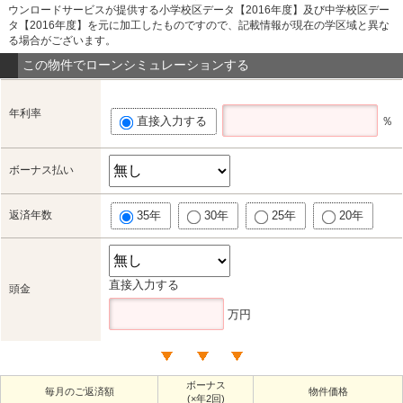
ウンロードサービスが提供する小学校区データ【2016年度】及び中学校区デー
タ【2016年度】を元に加工したものですので、記載情報が現在の学区域と異な
る場合がございます。
この物件でローンシミュレーションする
年利率
直接入力する
％
ボーナス払い
返済年数
35年
30年
25年
20年
直接入力する
頭金
万円
ボーナス
毎月のご返済額
物件価格
(×年2回)