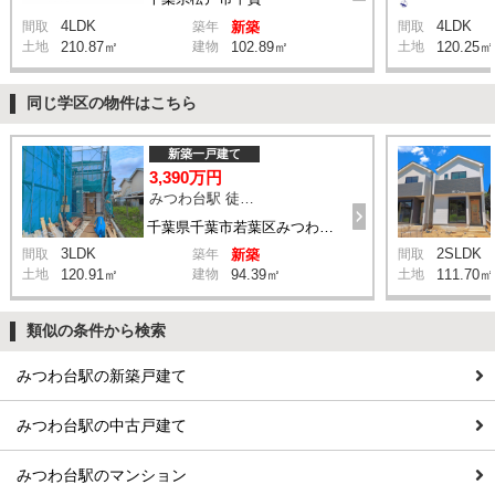
4LDK
4LDK
間取
築年
新築
間取
土地
210.87㎡
建物
102.89㎡
土地
120.25㎡
同じ学区の物件はこちら
新築一戸建て
3,390万円
みつわ台駅 徒歩15分
千葉県千葉市若葉区みつわ台1丁目
3LDK
2SLDK
間取
築年
新築
間取
土地
120.91㎡
建物
94.39㎡
土地
111.70㎡
類似の条件から検索
みつわ台駅の新築戸建て
みつわ台駅の中古戸建て
みつわ台駅のマンション