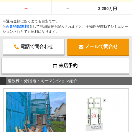
－
－
3,290万円
※返済金額はあくまでも目安です。
※
会員登録(無料)
をして詳細情報を記入されますと、全物件が自動でシミュレー
ションされとても便利になります。
電話で問合わせ
メールで問合せ
来店予約
複数棟・分譲地・同一マンション紹介