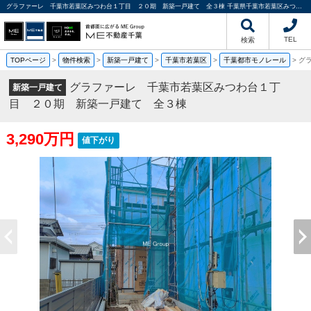
グラファーレ 千葉市若葉区みつわ台１丁目 ２０期 新築一戸建て 全３棟 千葉県千葉市若葉区みつわ台1丁目｜3,290万円の新築一戸建て｜分譲住宅や新築物件｜ME不動産千葉
TEL
検索
TOPページ
>
物件検索
>
新築一戸建て
>
千葉市若葉区
>
千葉都市モノレール
>
グ
グラファーレ 千葉市若葉区みつわ台１丁
新築一戸建て
目 ２０期 新築一戸建て 全３棟
3,290万円
値下がり