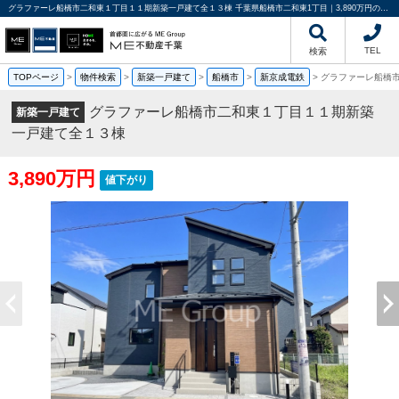
グラファーレ船橋市二和東１丁目１１期新築一戸建て全１３棟 千葉県船橋市二和東1丁目｜3,890万円の新築一戸建て｜分譲住宅や新築物件｜ME不動産千葉
TEL
検索
TOPページ
>
物件検索
>
新築一戸建て
>
船橋市
>
新京成電鉄
>
グラファーレ船橋
グラファーレ船橋市二和東１丁目１１期新築
新築一戸建て
一戸建て全１３棟
3,890万円
値下がり