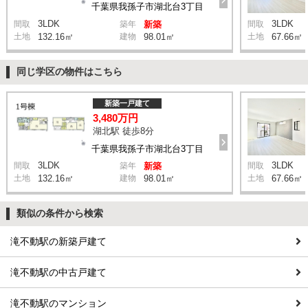
千葉県我孫子市湖北台3丁目
3LDK
3LDK
間取
築年
新築
間取
土地
132.16㎡
建物
98.01㎡
土地
67.66㎡
同じ学区の物件はこちら
新築一戸建て
3,480万円
湖北駅 徒歩8分
千葉県我孫子市湖北台3丁目
3LDK
3LDK
間取
築年
新築
間取
土地
132.16㎡
建物
98.01㎡
土地
67.66㎡
類似の条件から検索
滝不動駅の新築戸建て
滝不動駅の中古戸建て
滝不動駅のマンション