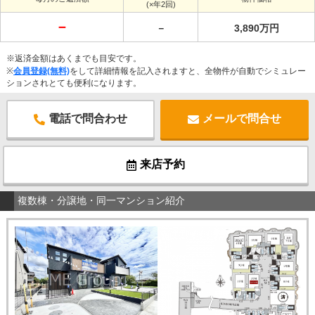
(×年2回)
－
－
3,890万円
※返済金額はあくまでも目安です。
※
会員登録(無料)
をして詳細情報を記入されますと、全物件が自動でシミュレー
ションされとても便利になります。
電話で問合わせ
メールで問合せ
来店予約
複数棟・分譲地・同一マンション紹介