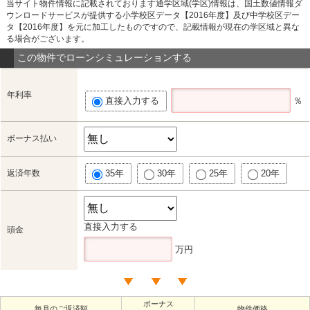
当サイト物件情報に記載されております通学区域(学区)情報は、国土数値情報ダ
ウンロードサービスが提供する小学校区データ【2016年度】及び中学校区デー
タ【2016年度】を元に加工したものですので、記載情報が現在の学区域と異な
る場合がございます。
この物件でローンシミュレーションする
年利率
直接入力する
％
ボーナス払い
返済年数
35年
30年
25年
20年
直接入力する
頭金
万円
ボーナス
毎月のご返済額
物件価格