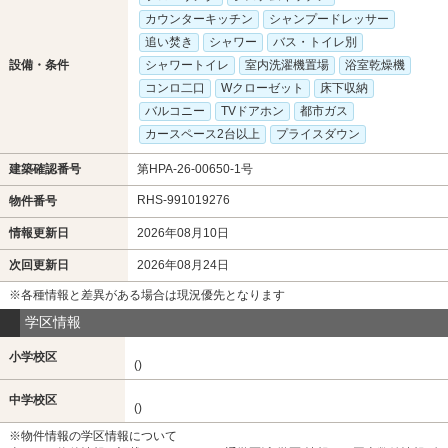
カウンターキッチン
シャンプードレッサー
追い焚き
シャワー
バス・トイレ別
設備・条件
シャワートイレ
室内洗濯機置場
浴室乾燥機
コンロ二口
Wクローゼット
床下収納
バルコニー
TVドアホン
都市ガス
カースペース2台以上
プライスダウン
建築確認番号
第HPA-26-00650-1号
RHS-991019276
物件番号
情報更新日
2026年08月10日
次回更新日
2026年08月24日
※各種情報と差異がある場合は現況優先となります
学区情報
小学校区
()
中学校区
()
※物件情報の学区情報について