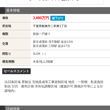
基本情報
3,890万円
価格
値下がり
所在地
千葉県船橋市二和東1丁目
種類
新築一戸建て
新京成電鉄 滝不動駅 徒歩13分
交通
新京成電鉄 三咲駅 徒歩17分
間取り
3LDK（-）
構造/階数
木造/地上2階建
セールスコメント
法22条区域 景観法 宅地造成等工事規制区域 地目：一部畑 私道負担
割合:1/15 都市計画:市街化調整区域（建築許可:開発許可等による分
譲地内）
詳細情報