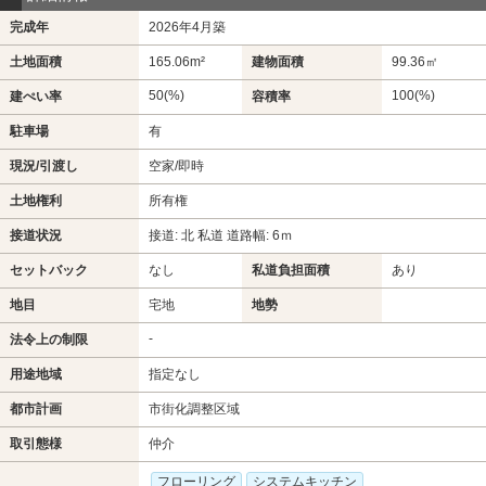
完成年
2026年4月築
土地面積
165.06m²
建物面積
99.36㎡
50(%)
100(%)
建ぺい率
容積率
駐車場
有
現況/引渡し
空家/即時
土地権利
所有権
接道状況
接道: 北 私道 道路幅: 6ｍ
セットバック
なし
私道負担面積
あり
地目
宅地
地勢
-
法令上の制限
用途地域
指定なし
都市計画
市街化調整区域
取引態様
仲介
フローリング
システムキッチン