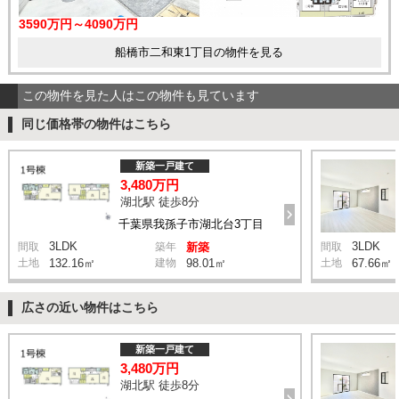
3590万円～4090万円
船橋市二和東1丁目の物件を見る
この物件を見た人はこの物件も見ています
同じ価格帯の物件はこちら
新築一戸建て
3,480万円
湖北駅 徒歩8分
千葉県我孫子市湖北台3丁目
3LDK
3LDK
間取
築年
新築
間取
土地
132.16㎡
建物
98.01㎡
土地
67.66㎡
広さの近い物件はこちら
新築一戸建て
3,480万円
湖北駅 徒歩8分