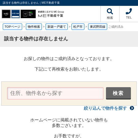
該当する物件は存在しません｜ME不動産千葉
TEL
検索
TOPページ
>
物件検索
>
新築一戸建て
>
松戸市
>
東武野田線
ご成約済み
該当する物件は存在しません
お探しの物件はご成約済みとなっております。
下記にて再検索をお願いたします。
絞り込んで物件を探す
ホームページに掲載されていない物件も
多数ございます。
お手数ですが、