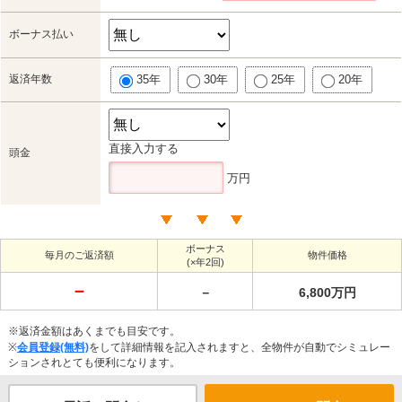
ボーナス払い
返済年数
35年
30年
25年
20年
直接入力する
頭金
万円
ボーナス
毎月のご返済額
物件価格
(×年2回)
－
－
6,800万円
※返済金額はあくまでも目安です。
※
会員登録(無料)
をして詳細情報を記入されますと、全物件が自動でシミュレー
ションされとても便利になります。