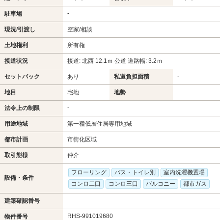
-
駐車場
現況/引渡し
空家/相談
土地権利
所有権
接道状況
接道: 北西 12.1ｍ 公道 道路幅: 3.2ｍ
セットバック
あり
私道負担面積
-
地目
宅地
地勢
-
法令上の制限
用途地域
第一種低層住居専用地域
都市計画
市街化区域
取引態様
仲介
フローリング
バス・トイレ別
室内洗濯機置場
設備・条件
コンロ二口
コンロ三口
バルコニー
都市ガス
建築確認番号
RHS-991019680
物件番号