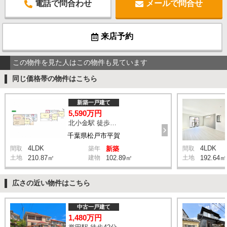
電話で問合わせ
メールで問合せ
来店予約
この物件を見た人はこの物件も見ています
同じ価格帯の物件はこちら
新築一戸建て
5,590万円
北小金駅 徒歩9分
千葉県松戸市平賀
4LDK
4LDK
間取
築年
新築
間取
土地
210.87㎡
建物
102.89㎡
土地
192.64㎡
広さの近い物件はこちら
中古一戸建て
1,480万円