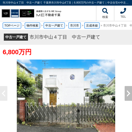
市川市中山４丁目 中古一戸建て 千葉県市川市中山4丁目｜6,800万円の中古一戸建て｜中古住宅や中古物件情報｜ME不動産千葉
TEL
検索
TOPページ
>
物件検索
>
中古一戸建て
>
市川市
>
京成本線
>
市川市中山４丁目 
市川市中山４丁目 中古一戸建て
中古一戸建て
6,800万円