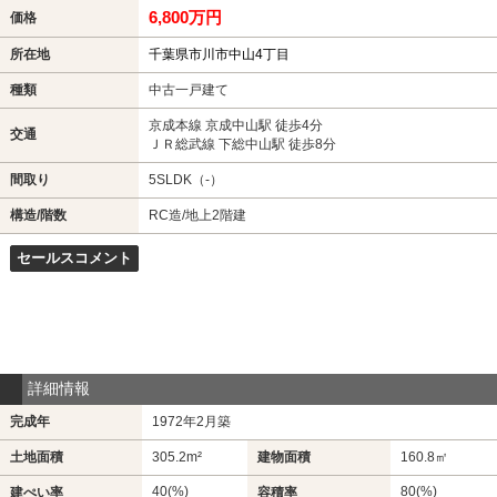
6,800万円
価格
所在地
千葉県市川市中山4丁目
種類
中古一戸建て
京成本線 京成中山駅 徒歩4分
交通
ＪＲ総武線 下総中山駅 徒歩8分
間取り
5SLDK（-）
構造/階数
RC造/地上2階建
セールスコメント
詳細情報
完成年
1972年2月築
土地面積
305.2m²
建物面積
160.8㎡
40(%)
80(%)
建ぺい率
容積率